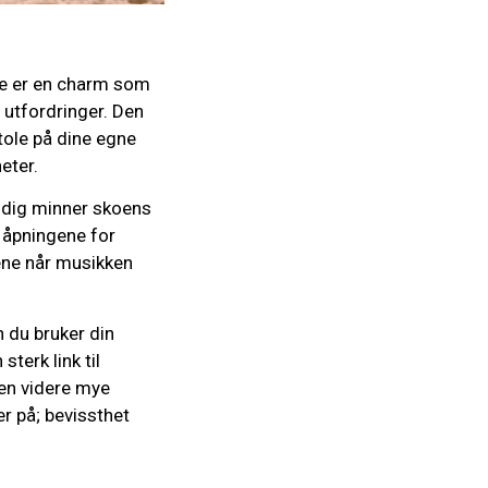
te er en charm som
 utfordringer. Den
stole på dine egne
eter.
tidig minner skoens
 åpningene for
tene når musikken
 du bruker din
sterk link til
ien videre mye
r på; bevissthet