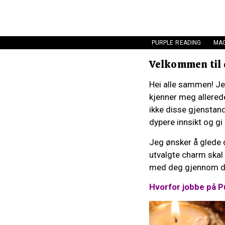
PURPLE READING
MAG
Velkommen til
Hei alle sammen! Je
kjenner meg allerede
ikke disse gjenstand
dypere innsikt og gi
Jeg ønsker å glede d
utvalgte charm skal
med deg gjennom d
Hvorfor jobbe på P