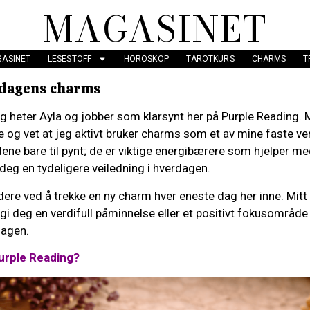
MAGASINET
ASINET
LESESTOFF
HOROSKOP
TAROTKURS
CHARMS
T
 dagens charms
g heter Ayla og jobber som klarsynt her på Purple Reading.
 og vet at jeg aktivt bruker charms som et av mine faste ve
ene bare til pynt; de er viktige energibærere som hjelper m
 deg en tydeligere veiledning i hverdagen.
ere ved å trekke en ny charm hver eneste dag her inne. Mitt
 gi deg en verdifull påminnelse eller et positivt fokusområ
agen.
urple Reading?