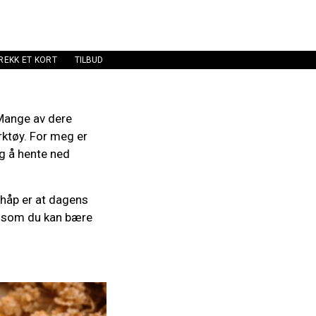
REKK ET KORT
TILBUD
 Mange av dere
rktøy. For meg er
eg å hente ned
 håp er at dagens
de som du kan bære