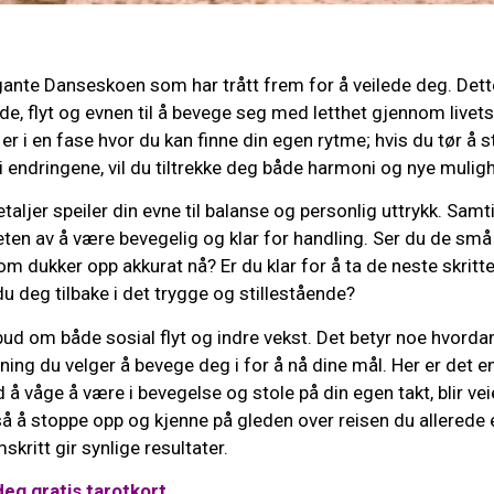
egante Danseskoen som har trått frem for å veilede deg. Det
de, flyt og evnen til å bevege seg med letthet gjennom livets
er i en fase hvor du kan finne din egen rytme; hvis du tør å 
endringene, vil du tiltrekke deg både harmoni og nye muligh
aljer speiler din evne til balanse og personlig uttrykk. Sam
eten av å være bevegelig og klar for handling. Ser du de små
om dukker opp akkurat nå? Er du klar for å ta de neste skrit
 du deg tilbake i det trygge og stillestående?
d om både sosial flyt og indre vekst. Det betyr noe hvordan
ning du velger å bevege deg i for å nå dine mål. Her er det en 
å våge å være i bevegelse og stole på din egen takt, blir ve
å å stoppe opp og kjenne på gleden over reisen du allerede e
kritt gir synlige resultater.
eg gratis tarotkort