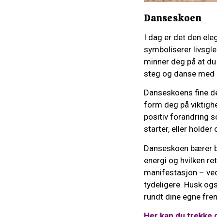
Danseskoen
I dag er det den el
symboliserer livsgle
minner deg på at du 
steg og danse med i 
Danseskoens fine det
form deg på viktigh
positiv forandring s
starter, eller holder
Danseskoen bærer bu
energi og hvilken ret
manifestasjon – ved 
tydeligere. Husk ogs
rundt dine egne frems
Her kan du trekke d