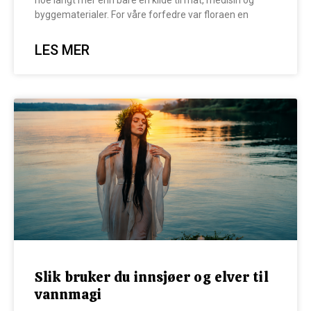
noe langt mer enn bare en kilde til mat, medisin og
byggematerialer. For våre forfedre var floraen en
LES MER
Slik bruker du innsjøer og elver til
vannmagi