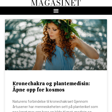
MAGASINET
Kronechakra og plantemedisin:
Åpne opp for kosmos
Naturens forbindelse til kronechakraet Gjennom
årtusener har menneskeheten sett på planteriket som