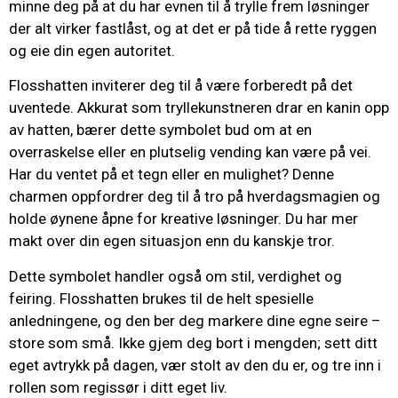
minne deg på at du har evnen til å trylle frem løsninger
der alt virker fastlåst, og at det er på tide å rette ryggen
og eie din egen autoritet.
Flosshatten inviterer deg til å være forberedt på det
uventede. Akkurat som tryllekunstneren drar en kanin opp
av hatten, bærer dette symbolet bud om at en
overraskelse eller en plutselig vending kan være på vei.
Har du ventet på et tegn eller en mulighet? Denne
charmen oppfordrer deg til å tro på hverdagsmagien og
holde øynene åpne for kreative løsninger. Du har mer
makt over din egen situasjon enn du kanskje tror.
Dette symbolet handler også om stil, verdighet og
feiring. Flosshatten brukes til de helt spesielle
anledningene, og den ber deg markere dine egne seire –
store som små. Ikke gjem deg bort i mengden; sett ditt
eget avtrykk på dagen, vær stolt av den du er, og tre inn i
rollen som regissør i ditt eget liv.