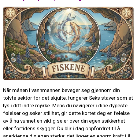
Når månen i vannmannen beveger seg gjennom din
tolvte sektor for det skjulte, fungerer Seks staver som et
lys i ditt indre mørke. Mens du navigerer i dine dypeste
følelser og søker stillhet, gir dette kortet deg en følelse
av å ha vunnet en viktig seier over din egen usikkerhet
eller fortidens skygger. Du blir i dag oppfordret til å
anerkjenne din egen styrke; det ligger en enorm kraft i å