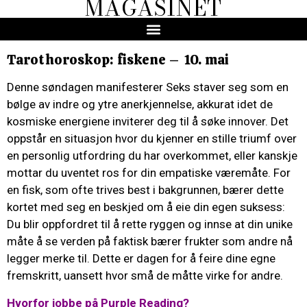
MAGASINET
Tarothoroskop: fiskene – 10. mai
Denne søndagen manifesterer Seks staver seg som en
bølge av indre og ytre anerkjennelse, akkurat idet de
kosmiske energiene inviterer deg til å søke innover. Det
oppstår en situasjon hvor du kjenner en stille triumf over
en personlig utfordring du har overkommet, eller kanskje
mottar du uventet ros for din empatiske væremåte. For
en fisk, som ofte trives best i bakgrunnen, bærer dette
kortet med seg en beskjed om å eie din egen suksess:
Du blir oppfordret til å rette ryggen og innse at din unike
måte å se verden på faktisk bærer frukter som andre nå
legger merke til. Dette er dagen for å feire dine egne
fremskritt, uansett hvor små de måtte virke for andre.
Hvorfor jobbe på Purple Reading?