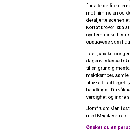
for alle de fire ele
mot himmelen og den
detaljerte scenen et
Kortet krever ikke 
systematiske tilnær
oppgavene som ligg
I det juniskumringen
dagens intense fokus
til en grundig menta
maktkamper, samle ta
tilbake til ditt ege
handlinger. Du våkne
verdighet og indre st
Jomfruen: Manifestér
med Magikeren sin m
Ønsker du en perso