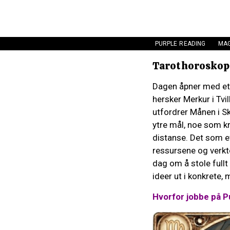
PURPLE READING
MAG
Tarothoroskop:
Dagen åpner med et 
hersker Merkur i Tvi
utfordrer Månen i Sk
ytre mål, noe som kr
distanse. Det som ev
ressursene og verktø
dag om å stole fullt 
ideer ut i konkrete, 
Hvorfor jobbe på P