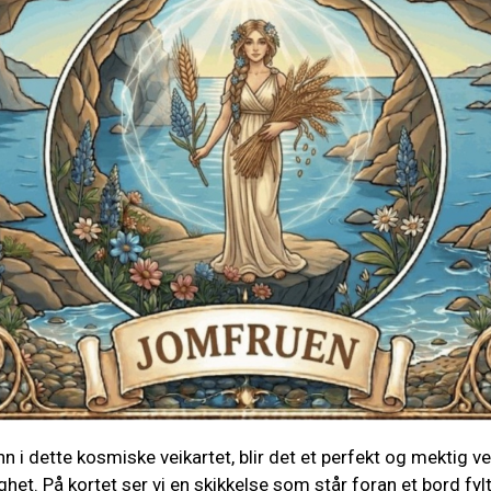
nn i dette kosmiske veikartet, blir det et perfekt og mektig v
elighet. På kortet ser vi en skikkelse som står foran et bord 