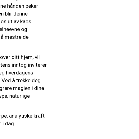
 ene hånden peker
n blir denne
jon ut av kaos.
jelneevne og
 å mestre de
ver ditt hjem, vil
tens inntog inviterer
 deg hverdagens
. Ved å trekke deg
egrere magien i dine
ype, naturlige
pe, analytiske kraft
 i dag.