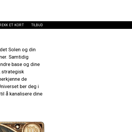
REKK ET KORT
TILBUD
det Solen og din
oner. Samtidig
 indre base og dine
, strategisk
anerkjenne de
niverset ber deg i
til å kanalisere dine