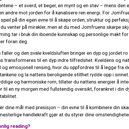
mentene – et sverd, et beger, en mynt og en stav – mens den
 andre mot jorden for å kanalisere ren energi. For Jomfrue
 speil på din egen evne til å skape orden, struktur og perfeks
at du venter på mirakler, men at du med Jomfruens skarpe sk
ming tar i bruk din iboende kunnskap og personlige makt for
er foran deg.
 faller og den svale kveldsluften bringer en dyp og jordet ro o
 transformeres til en dyp indre tilfredshet. Kveldens og nat
l og emosjonell rensing, hvor du oppfordres til å legge fra
nkene og la nattens beroligende stillhet rydde opp i sinnet
t ryddige og harmoniske rom, tillater du nattens energier å int
r til en ny morgen med fullstendig oversikt, forankret i din d
abilitet.
 dine mål med presisjon – din evne til å kombinere din skar
esterlige handlekraft gjør at du styrer dine omstendigheter
nlig reading?