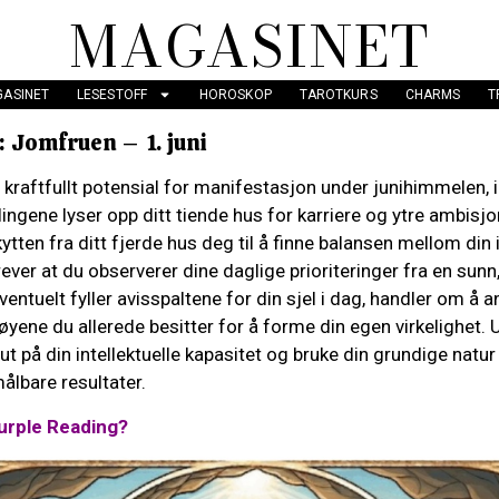
MAGASINET
ASINET
LESESTOFF
HOROSKOP
TAROTKURS
CHARMS
T
 Jomfruen – 1. juni
kraftfullt potensial for manifestasjon under junihimmelen, i
llingene lyser opp ditt tiende hus for karriere og ytre ambisj
ytten fra ditt fjerde hus deg til å finne balansen mellom din
ever at du observerer dine daglige prioriteringer fra en sunn
entuelt fyller avisspaltene for din sjel i dag, handler om å 
yene du allerede besitter for å forme din egen virkelighet. U
ut på din intellektuelle kapasitet og bruke din grundige natur 
målbare resultater.
urple Reading?