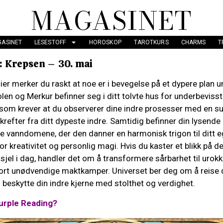
MAGASINET
ASINET
LESESTOFF
HOROSKOP
TAROTKURS
CHARMS
T
 Krepsen – 30. mai
er merker du raskt at noe er i bevegelse på et dypere plan 
en og Merkur befinner seg i ditt tolvte hus for underbeviss
 som krever at du observerer dine indre prosesser med en sun
krefter fra ditt dypeste indre. Samtidig befinner din lysende
e vanndomene, der den danner en harmonisk trigon til ditt e
r kreativitet og personlig magi. Hvis du kaster et blikk på de
 sjel i dag, handler det om å transformere sårbarhet til urok
ort unødvendige maktkamper. Universet ber deg om å reise de
beskytte din indre kjerne med stolthet og verdighet.
urple Reading?