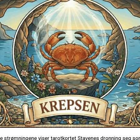
lle strømningene viser tarotkortet Stavenes dronning seg so