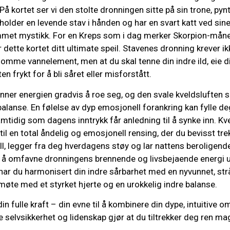
 kortet ser vi den stolte dronningen sitte på sin trone, pyn
holder en levende stav i hånden og har en svart katt ved sine
mmet mystikk. For en Kreps som i dag merker Skorpion-mån
r dette kortet ditt ultimate speil. Stavenes dronning krever ik
somme vannelement, men at du skal tenne din indre ild, eie 
en frykt for å bli såret eller misforstått.
nner energien gradvis å roe seg, og den svale kveldsluften 
balanse. En følelse av dyp emosjonell forankring kan fylle d
mtidig som dagens inntrykk får anledning til å synke inn. Kv
 til en total åndelig og emosjonell rensing, der du bevisst trek
all, legger fra deg hverdagens støy og lar nattens beroligende
d å omfavne dronningens brennende og livsbejaende energi 
 har du harmonisert din indre sårbarhet med en nyvunnet, str
øte med et styrket hjerte og en urokkelig indre balanse.
din fulle kraft – din evne til å kombinere din dype, intuitiv
 selvsikkerhet og lidenskap gjør at du tiltrekker deg ren mag