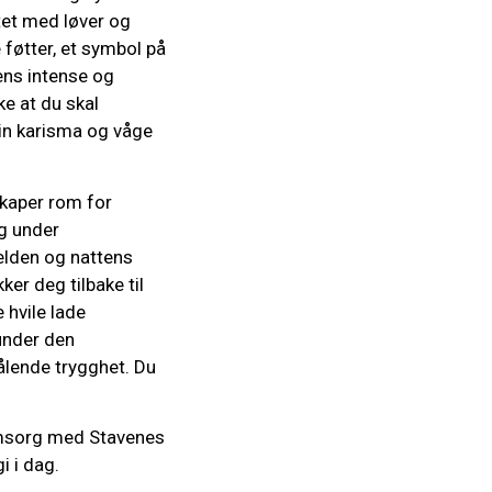
tet med løver og
 føtter, et symbol på
ens intense og
ke at du skal
din karisma og våge
skaper rom for
eg under
elden og nattens
ker deg tilbake til
 hvile lade
under den
ålende trygghet. Du
e omsorg med Stavenes
i i dag.