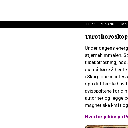
PURPLE READING
MAG
Tarothoroskop:
Under dagens energi
stjernehimmelen. Sol
tilbaketrekning, noe
du må tørre å hente 
i Skorpionens intens
opp ditt femte hus fo
avisspaltene for din
autoritet og legge b
magnetiske kraft og 
Hvorfor jobbe på P