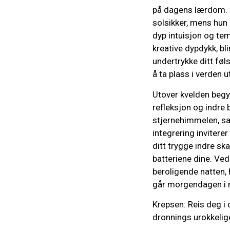
på dagens lærdom. På
solsikker, mens hun 
dyp intuisjon og te
kreative dypdykk, bli
undertrykke ditt føl
å ta plass i verden ut
Utover kvelden begy
refleksjon og indre 
stjernehimmelen, sa
integrering inviterer
ditt trygge indre sk
batteriene dine. Ve
beroligende natten,
går morgendagen i m
Krepsen: Reis deg i 
dronnings urokkelige