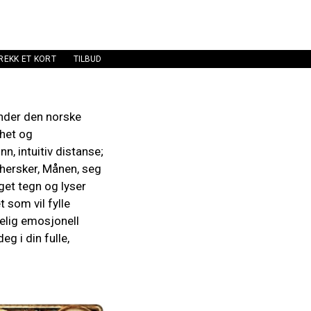
REKK ET KORT
TILBUD
under den norske
thet og
n, intuitiv distanse;
 hersker, Månen, seg
get tegn og lyser
t som vil fylle
kelig emosjonell
g i din fulle,