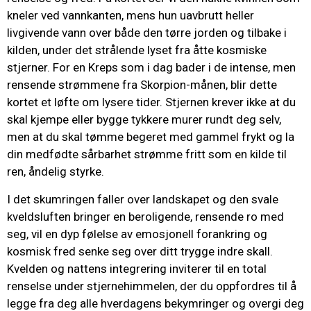
kneler ved vannkanten, mens hun uavbrutt heller
livgivende vann over både den tørre jorden og tilbake i
kilden, under det strålende lyset fra åtte kosmiske
stjerner. For en Kreps som i dag bader i de intense, men
rensende strømmene fra Skorpion-månen, blir dette
kortet et løfte om lysere tider. Stjernen krever ikke at du
skal kjempe eller bygge tykkere murer rundt deg selv,
men at du skal tømme begeret med gammel frykt og la
din medfødte sårbarhet strømme fritt som en kilde til
ren, åndelig styrke.
I det skumringen faller over landskapet og den svale
kveldsluften bringer en beroligende, rensende ro med
seg, vil en dyp følelse av emosjonell forankring og
kosmisk fred senke seg over ditt trygge indre skall.
Kvelden og nattens integrering inviterer til en total
renselse under stjernehimmelen, der du oppfordres til å
legge fra deg alle hverdagens bekymringer og overgi deg