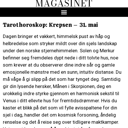
MAGASINET
Tarothoroskop: Krepsen – 31. mai
Dagen bringer et vakkert, himmelsk pust av håp og
helbredelse som stryker mildt over din sjels landskap
under den norske stjernehimmelen. Solen og Merkur
befinner seg fremdeles dypt nede i ditt tolvte hus, noe
som krever at du observerer dine indre sår og gamle
emosjonelle mønstre med en sunn, intuitiv distanse. Du
må våge å gi slipp på det som har tynget deg. Samtidig
gir din lysende hersker, Månen i Skorpionen, deg en
urokkelig indre styrke gjennom en harmonisk sekstil til
Venus i ditt ellevte hus for fremtidsdrømmer. Hvis du
kaster et blikk på det som vil fylle avisspaltene for din
sjel i dag, handler det om kosmisk forsoning, åndelig
renselse og det å reise seg over tidligere maktkamper.