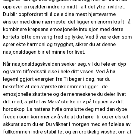
opplever en sjelden indre ro midt i alt det ytre myldret.
Du blir oppfordret til å dele dine mest hjertevarme
ønsker med dine nærmeste; det ligger en enorm kraft i å
kombinere krepsens emosjonelle intuisjon med dette
kortets løfte om varig fred og lykke. Ved å være den som
sprer ekte harmoni og trygghet, sikrer du at denne
nasjonaldagen blir et minne for livet.
Når nasjonaldagskvelden senker seg, vil du føle en dyp
og varm tilfredsstillelse i hele ditt vesen. Ved å ha
legemliggjort energien fra Ti beger i dag, har du
bekreftet at den største rikdommen ligger i de
emosjonelle skattene og de menneskene du deler livet
ditt med, støttet av Mars’ sterke driv på toppen av ditt
horoskop. La nattens hvile omslutte deg med den dype
freden som kommer av å vite at du hører til og er elsket
akkurat som du er. Du våkner i morgen med en følelse av
fullkommen indre stabilitet og en urokkelig visshet om at