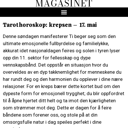
MAGASINET
Tarothoroskop: krepsen – 17. mai
Denne søndagen manifesterer Ti beger seg som den
ultimate emosjonelle fullbyrdelse og familielykke,
akkurat idet nasjonaldagen feires og solen i tyren lyser
opp din 11. sektor for fellesskap og dype
vennskapsbånd. Det oppstår en situasjon hvor du
overveldes av en dyp takknemlighet for menneskene du
har rundt deg og den harmonien du opplever i dine nære
relasjoner. For en kreps bærer dette kortet bud om den
dypeste form for emosjonell trygghet; du blir oppfordret
til å åpne hjertet ditt helt og ta imot den kjærligheten
som strømmer mot deg. Dette er dagen for å feire
båndene som forener oss, og stole på at din
omsorgsfulle natur i dag speiles perfekt i dine