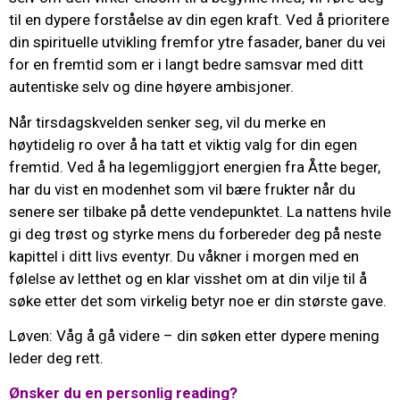
til en dypere forståelse av din egen kraft. Ved å prioritere
din spirituelle utvikling fremfor ytre fasader, baner du vei
for en fremtid som er i langt bedre samsvar med ditt
autentiske selv og dine høyere ambisjoner.
Når tirsdagskvelden senker seg, vil du merke en
høytidelig ro over å ha tatt et viktig valg for din egen
fremtid. Ved å ha legemliggjort energien fra Åtte beger,
har du vist en modenhet som vil bære frukter når du
senere ser tilbake på dette vendepunktet. La nattens hvile
gi deg trøst og styrke mens du forbereder deg på neste
kapittel i ditt livs eventyr. Du våkner i morgen med en
følelse av letthet og en klar visshet om at din vilje til å
søke etter det som virkelig betyr noe er din største gave.
Løven: Våg å gå videre – din søken etter dypere mening
leder deg rett.
Ønsker du en personlig reading?