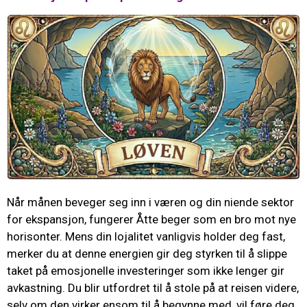
Når månen beveger seg inn i væren og din niende sektor
for ekspansjon, fungerer Åtte beger som en bro mot nye
horisonter. Mens din lojalitet vanligvis holder deg fast,
merker du at denne energien gir deg styrken til å slippe
taket på emosjonelle investeringer som ikke lenger gir
avkastning. Du blir utfordret til å stole på at reisen videre,
selv om den virker ensom til å begynne med, vil føre deg