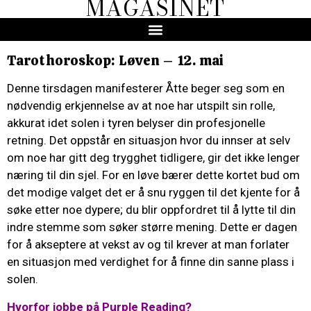
MAGASINET
Tarothoroskop: Løven – 12. mai
Denne tirsdagen manifesterer Åtte beger seg som en
nødvendig erkjennelse av at noe har utspilt sin rolle,
akkurat idet solen i tyren belyser din profesjonelle
retning. Det oppstår en situasjon hvor du innser at selv
om noe har gitt deg trygghet tidligere, gir det ikke lenger
næring til din sjel. For en løve bærer dette kortet bud om
det modige valget det er å snu ryggen til det kjente for å
søke etter noe dypere; du blir oppfordret til å lytte til din
indre stemme som søker større mening. Dette er dagen
for å akseptere at vekst av og til krever at man forlater
en situasjon med verdighet for å finne din sanne plass i
solen.
Hvorfor jobbe på Purple Reading?