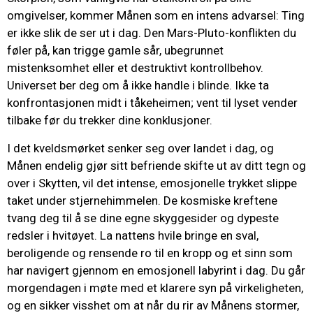
omgivelser, kommer Månen som en intens advarsel: Ting
er ikke slik de ser ut i dag. Den Mars-Pluto-konflikten du
føler på, kan trigge gamle sår, ubegrunnet
mistenksomhet eller et destruktivt kontrollbehov.
Universet ber deg om å ikke handle i blinde. Ikke ta
konfrontasjonen midt i tåkeheimen; vent til lyset vender
tilbake før du trekker dine konklusjoner.
I det kveldsmørket senker seg over landet i dag, og
Månen endelig gjør sitt befriende skifte ut av ditt tegn og
over i Skytten, vil det intense, emosjonelle trykket slippe
taket under stjernehimmelen. De kosmiske kreftene
tvang deg til å se dine egne skyggesider og dypeste
redsler i hvitøyet. La nattens hvile bringe en sval,
beroligende og rensende ro til en kropp og et sinn som
har navigert gjennom en emosjonell labyrint i dag. Du går
morgendagen i møte med et klarere syn på virkeligheten,
og en sikker visshet om at når du rir av Månens stormer,