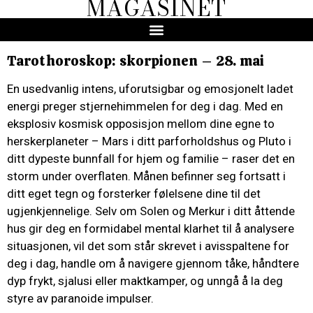
MAGASINET
Tarothoroskop: skorpionen – 28. mai
En usedvanlig intens, uforutsigbar og emosjonelt ladet
energi preger stjernehimmelen for deg i dag. Med en
eksplosiv kosmisk opposisjon mellom dine egne to
herskerplaneter – Mars i ditt parforholdshus og Pluto i
ditt dypeste bunnfall for hjem og familie – raser det en
storm under overflaten. Månen befinner seg fortsatt i
ditt eget tegn og forsterker følelsene dine til det
ugjenkjennelige. Selv om Solen og Merkur i ditt åttende
hus gir deg en formidabel mental klarhet til å analysere
situasjonen, vil det som står skrevet i avisspaltene for
deg i dag, handle om å navigere gjennom tåke, håndtere
dyp frykt, sjalusi eller maktkamper, og unngå å la deg
styre av paranoide impulser.