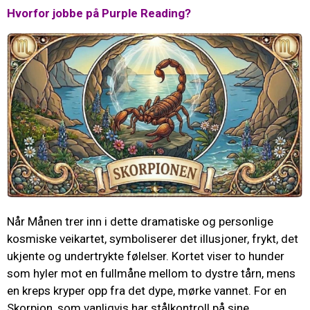
Hvorfor jobbe på Purple Reading?
Når Månen trer inn i dette dramatiske og personlige
kosmiske veikartet, symboliserer det illusjoner, frykt, det
ukjente og undertrykte følelser. Kortet viser to hunder
som hyler mot en fullmåne mellom to dystre tårn, mens
en kreps kryper opp fra det dype, mørke vannet. For en
Skorpion, som vanligvis har stålkontroll på sine