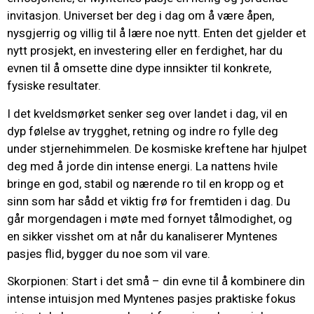
invitasjon. Universet ber deg i dag om å være åpen,
nysgjerrig og villig til å lære noe nytt. Enten det gjelder et
nytt prosjekt, en investering eller en ferdighet, har du
evnen til å omsette dine dype innsikter til konkrete,
fysiske resultater.
I det kveldsmørket senker seg over landet i dag, vil en
dyp følelse av trygghet, retning og indre ro fylle deg
under stjernehimmelen. De kosmiske kreftene har hjulpet
deg med å jorde din intense energi. La nattens hvile
bringe en god, stabil og nærende ro til en kropp og et
sinn som har sådd et viktig frø for fremtiden i dag. Du
går morgendagen i møte med fornyet tålmodighet, og
en sikker visshet om at når du kanaliserer Myntenes
pasjes flid, bygger du noe som vil vare.
Skorpionen: Start i det små – din evne til å kombinere din
intense intuisjon med Myntenes pasjes praktiske fokus