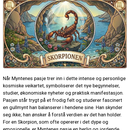
Når Myntenes pasje trer inn i dette intense og personlige
kosmiske veikartet, symboliserer det nye begynnelser,
studier, økonomiske nyheter og praktisk manifestasjon.
Pasjen står trygt på et frodig felt og studerer fascinert
en gullmynt han balanserer i hendene sine. Han skynder
seg ikke; han ønsker å forstå verdien av det han holder.
For en Skorpion, som ofte opererer i det dype og
emosjonelle, er Myntenes pasje en herlig og jordende