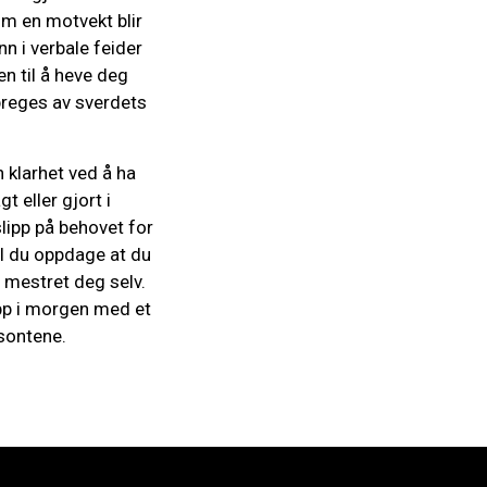
om en motvekt blir
nn i verbale feider
en til å heve deg
 preges av sverdets
 klarhet ved å ha
 eller gjort i
slipp på behovet for
vil du oppdage at du
 mestret deg selv.
 opp i morgen med et
isontene.