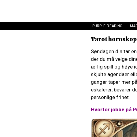
PURPLE READING
MAG
Tarothoroskop:
Søndagen din tar en 
der du må velge di
ærlig spill og høye
skjulte agendaer elle
ganger taper mer på 
eskalerer, bevarer d
personlige frihet.
Hvorfor jobbe på P