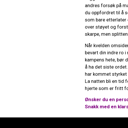
andres forsøk på man
du oppfordret til å s
som bare etterlater 
over støyet og forst
skarpe, men splitten
Når kvelden omsider 
bevart din indre ro 
kampens hete, bør du
å ha det siste ordet
har kommet styrket u
La natten bli en tid 
hjerte som er fritt 
Ønsker du en perso
Snakk med en klar