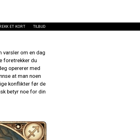
REKK ET KORT
TILBUD
om varsler om en dag
 foretrekker du
 deg opererer med
å innse at man noen
ge konflikter før de
sk betyr noe for din