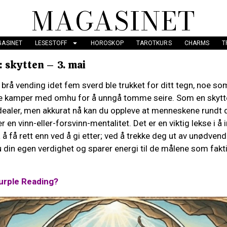
MAGASINET
ASINET
LESESTOFF
HOROSKOP
TAROTKURS
CHARMS
T
 skytten – 3. mai
brå vending idet fem sverd ble trukket for ditt tegn, noe s
ne kamper med omhu for å unngå tomme seire. Som en skytte
 idealer, men akkurat nå kan du oppleve at menneskene rundt
r en vinn-eller-forsvinn-mentalitet. Det er en viktig lekse i 
å få rett enn ved å gi etter; ved å trekke deg ut av unødvendi
u din egen verdighet og sparer energi til de målene som fakti
urple Reading?