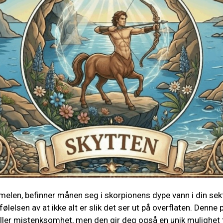
melen, befinner månen seg i skorpionens dype vann i din sekto
ølelsen av at ikke alt er slik det ser ut på overflaten. Denne
 eller mistenksomhet, men den gir deg også en unik mulighet