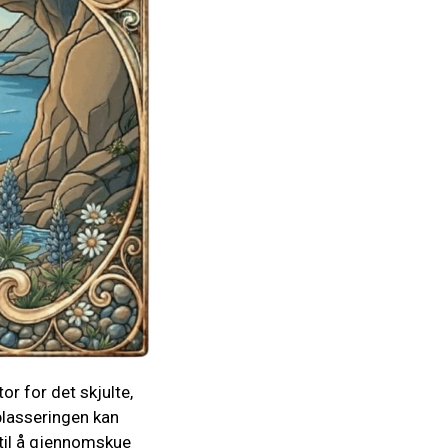
r for det skjulte,
 plasseringen kan
 til å gjennomskue