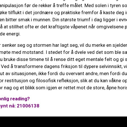
ipulasjon før de rekker å treffe målet. Med solen i tyren s
øke tilflukt i det jordnære og praktiske fremfor å kaste deg i
en bitter smak i munnen. Din største triumf i dag ligger i evn
å at stillhet ofte er det kraftigste våpenet når omgivelsene
de energi.
senker seg og stormen har lagt seg, vil du merke en sjelden
i møte med motstand. I stedet for å dvele ved det som ble sagt
 bruke disse timene til å rense ditt eget mentale felt og gi 
. Ved å transformere dagens friksjon til dypere selvinnsikt, 
t av situasjonen, ikke fordi du overvant andre, men fordi du
for restitusjon og filosofisk refleksjon, slik at du kan våkne
for nag og et blikk som igjen er rettet mot de store, åpne hor
nlig reading?
synt nå: 21006138