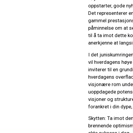
oppstarter, gode nyh
Det representerer en
gammel prestasjonsa
påminnelse om at sel
til å ta imot dette 
anerkjenne at langs
I det juniskumringen
vil hverdagens høye
inviterer til en gru
hverdagens overfladi
visjonære rom under 
uoppdagede potensia
visjoner og struktur
forankret i din dype
Skytten: Ta imot de
brennende optimisme