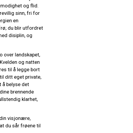
lmodighet og flid.
illig sinn, fri for
ergien en
rø; du blir utfordret
ed disiplin, og
ro over landskapet,
 Kvelden og natten
es til å legge bort
 ditt eget private,
t å belyse det
 dine brennende
llstendig klarhet,
din visjonære,
t du sår frøene til