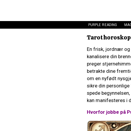
PURPLE READING
MAG
Tarothoroskop 
En frisk, jordnær og 
kanalisere din bren
preger stjernehimme
betrakte dine fremti
om en nyfødt nysgje
sikre din personlig
spede begynnelsen, v
kan manifesteres i 
Hvorfor jobbe på P