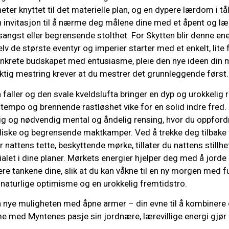
eter knyttet til det materielle plan, og en dypere lærdom i tå
 invitasjon til å nærme deg målene dine med et åpent og lærev
ngst eller begrensende stolthet. For Skytten blir denne en
v de største eventyr og imperier starter med et enkelt, lite f
konkrete budskapet med entusiasme, pleie den nye ideen din m
iktig mestring krever at du mestrer det grunnleggende først.
 faller og den svale kveldslufta bringer en dyp og urokkelig 
 tempo og brennende rastløshet vike for en solid indre fred.
ndig og nødvendig mental og åndelig rensing, hvor du oppfordr
ske og begrensende maktkamper. Ved å trekke deg tilbake til
nattens tette, beskyttende mørke, tillater du nattens stillhe
let i dine planer. Mørkets energier hjelper deg med å jorde
ere tankene dine, slik at du kan våkne til en ny morgen med fu
, naturlige optimisme og en urokkelig fremtidstro.
n nye muligheten med åpne armer – din evne til å kombinere 
 med Myntenes pasje sin jordnære, lærevillige energi gjør a