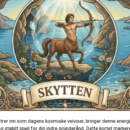
trer inn som dagens kosmiske veiviser, bringer denne energ
stabilt speil for din indre gründerånd. Dette kortet markere