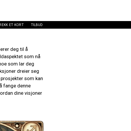
REKK ET KORT
TILBUD
erer deg til å
 ildaspektet som nå
 noe som lar deg
ksjoner dreier seg
e prosjekter som kan
 å fange denne
vordan dine visjoner