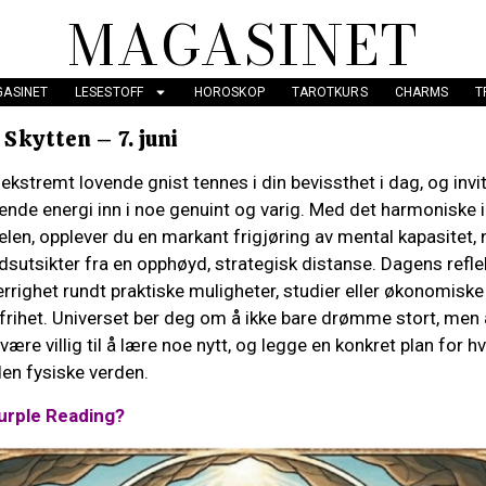
MAGASINET
ASINET
LESESTOFF
HOROSKOP
TAROTKURS
CHARMS
T
Skytten – 7. juni
ekstremt lovende gnist tennes i din bevissthet i dag, og invit
nende energi inn i noe genuint og varig. Med det harmoniske
len, opplever du en markant frigjøring av mental kapasitet,
dsutsikter fra en opphøyd, strategisk distanse. Dagens refle
rrighet rundt praktiske muligheter, studier eller økonomisk
e frihet. Universet ber deg om å ikke bare drømme stort, men
ære villig til å lære noe nytt, og legge en konkret plan for h
den fysiske verden.
urple Reading?