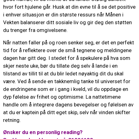
hvor fort hjulene går. Husk at din evne til å se det positive
i enhver situasjon er din største ressurs når Månen i
Vekten balanserer ditt sosiale liv og gir deg den støtten
du trenger fra omgivelsene.
Når natten faller på og roen senker seg, er det en perfekt
tid for å reflektere over de små tegnene og meldingene
dagen har gitt deg. I stedet for å spekulere på hva som
skjer neste uke, bør du tillate deg selv å lande i en
tilstand av tillit til at du blir ledet nøyaktig dit du skal
være. Ved å sende en takknemlig tanke til universet for
de endringene som er i gang i kveld, vil du oppdage en
dyp følelse av frihet og optimisme. La nattetimene
handle om å integrere dagens bevegelser og følelsen av
at du er kaptein på ditt eget skip, selv når vinden skifter
retning.
Ønsker du en personlig reading?