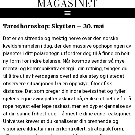
MAGASINET
Tarothoroskop: Skytten – 30. mai
Det er en sitrende og mektig nerve over den norske
kveldshimmelen i dag, der den massive opphopningen av
planeter i ditt polare tegn utfordrer deg til å finne en helt
ny form for indre balanse. Når kosmos sender så mye
mental og kommunikativ energi i din retning, tvinges du
til å tre ut av hverdagens overfladiske støy og i stedet
observere situasjonen fra en opphøyd, filosofisk
distanse. Det som preger din indre bevissthet og fyller
sjelens egne avisspalter akkurat nå, er ikke et behov for å
rope høyest eller løpe raskest, men en dyp erkjennelse av
at din sanne frihet ligger i å mestre dine egne reaksjoner.
Universet krever at du kanaliserer din brennende og
visjonære ildnatur inn i en kontrollert, strategisk form,