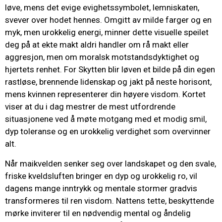
løve, mens det evige evighetssymbolet, lemniskaten,
svever over hodet hennes. Omgitt av milde farger og en
myk, men urokkelig energi, minner dette visuelle speilet
deg på at ekte makt aldri handler om rå makt eller
aggresjon, men om moralsk motstandsdyktighet og
hjertets renhet. For Skytten blir løven et bilde på din egen
rastløse, brennende lidenskap og jakt på neste horisont,
mens kvinnen representerer din høyere visdom. Kortet
viser at du i dag mestrer de mest utfordrende
situasjonene ved å møte motgang med et modig smil,
dyp toleranse og en urokkelig verdighet som overvinner
alt.
Når maikvelden senker seg over landskapet og den svale,
friske kveldsluften bringer en dyp og urokkelig ro, vil
dagens mange inntrykk og mentale stormer gradvis
transformeres til ren visdom. Nattens tette, beskyttende
mørke inviterer til en nødvendig mental og åndelig