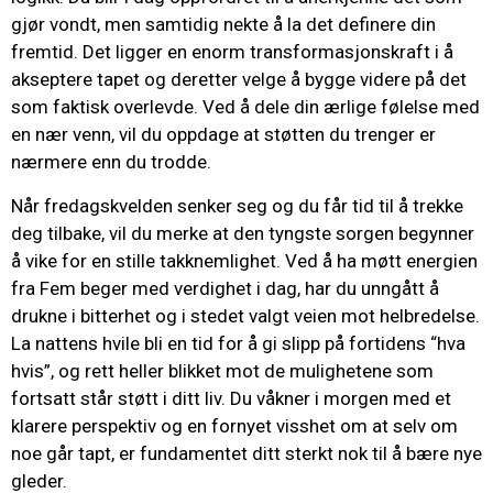
gjør vondt, men samtidig nekte å la det definere din
fremtid. Det ligger en enorm transformasjonskraft i å
akseptere tapet og deretter velge å bygge videre på det
som faktisk overlevde. Ved å dele din ærlige følelse med
en nær venn, vil du oppdage at støtten du trenger er
nærmere enn du trodde.
Når fredagskvelden senker seg og du får tid til å trekke
deg tilbake, vil du merke at den tyngste sorgen begynner
å vike for en stille takknemlighet. Ved å ha møtt energien
fra Fem beger med verdighet i dag, har du unngått å
drukne i bitterhet og i stedet valgt veien mot helbredelse.
La nattens hvile bli en tid for å gi slipp på fortidens “hva
hvis”, og rett heller blikket mot de mulighetene som
fortsatt står støtt i ditt liv. Du våkner i morgen med et
klarere perspektiv og en fornyet visshet om at selv om
noe går tapt, er fundamentet ditt sterkt nok til å bære nye
gleder.