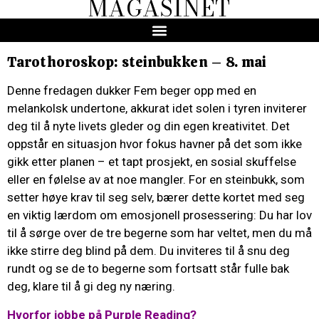
MAGASINET
Tarothoroskop: steinbukken – 8. mai
Denne fredagen dukker Fem beger opp med en
melankolsk undertone, akkurat idet solen i tyren inviterer
deg til å nyte livets gleder og din egen kreativitet. Det
oppstår en situasjon hvor fokus havner på det som ikke
gikk etter planen – et tapt prosjekt, en sosial skuffelse
eller en følelse av at noe mangler. For en steinbukk, som
setter høye krav til seg selv, bærer dette kortet med seg
en viktig lærdom om emosjonell prosessering: Du har lov
til å sørge over de tre begerne som har veltet, men du må
ikke stirre deg blind på dem. Du inviteres til å snu deg
rundt og se de to begerne som fortsatt står fulle bak
deg, klare til å gi deg ny næring.
Hvorfor jobbe på Purple Reading?