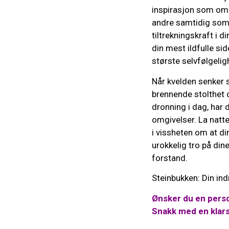
inspirasjon som om o
andre samtidig som 
tiltrekningskraft i 
din mest ildfulle si
største selvfølgelig
Når kvelden senker s
brennende stolthet o
dronning i dag, har d
omgivelser. La natten
i vissheten om at di
urokkelig tro på din
forstand.
Steinbukken: Din ind
Ønsker du en perso
Snakk med en klar