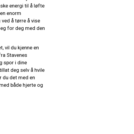
ke energi til å løfte
r en enorm
 ved å tørre å vise
r seg for deg med den
, vil du kjenne en
 fra Stavenes
g spor i dine
llat deg selv å hvile
jør du det med en
l med både hjerte og