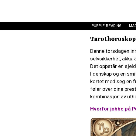
PURPLE READING
MAG
Tarothoroskop:
Denne torsdagen inn
selvsikkerhet, akkur
Det oppstår en sjeld
lidenskap og en smi
kortet med seg en f
føler over dine pres
kombinasjon av utho
Hvorfor jobbe på P