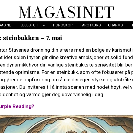
MAGASINET
ASINET
LESESTOFF
HOROSKOP
TAROTKURS
CHARMS
T
 steinbukken – 7. mai
tar Stavenes dronning din sfære med en bølge av karismati
at idet solen i tyren gir dine kreative ambisjoner et solid fu
en dynamikk hvor din vanlige steinbukkske seriøsitet blir be
ttende optimisme. For en steinbukk, som ofte fokuserer på p
rigjørende oppfordring om å eie din egen styrke og utstråle
tasjoner. Du inviteres til å innta scenen med hodet høyt, vel 
ldenhet og varme gjør deg uovervinnelig i dag.
urple Reading?