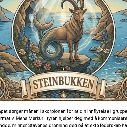
apet sørger månen i skorpionen for at din innflytelse i gruppe
rmativ. Mens Merkur i tyren hjelper deg med å kommunisere
ngde, minner Stavenes dronning deg på at ekte lederskap ha