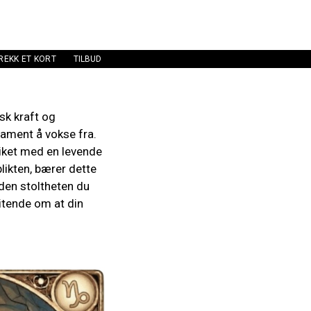
REKK ET KORT
TILBUD
sk kraft og
ndament å vokse fra.
riket med en levende
likten, bærer dette
 den stoltheten du
vitende om at din