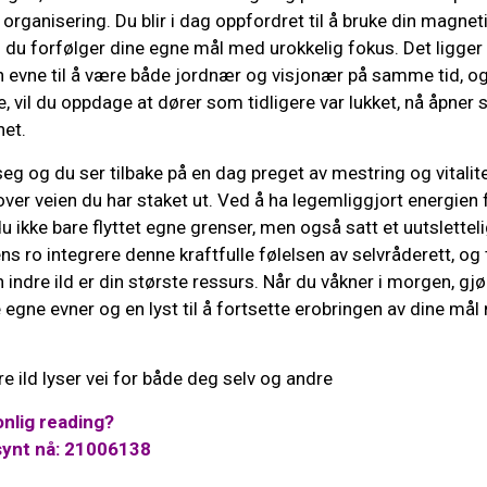
rganisering. Du blir i dag oppfordret til å bruke din magnetis
du forfølger dine egne mål med urokkelig fokus. Det ligge
din evne til å være både jordnær og visjonær på samme tid, og
de, vil du oppdage at dører som tidligere var lukket, nå åpne
het.
eg og du ser tilbake på en dag preget av mestring og vitalitet
ver veien du har staket ut. Ved å ha legemliggjort energien
u ikke bare flyttet egne grenser, men også satt et uutsletteli
s ro integrere denne kraftfulle følelsen av selvråderett, og ti
n indre ild er din største ressurs. Når du våkner i morgen, g
e egne evner og en lyst til å fortsette erobringen av dine må
re ild lyser vei for både deg selv og andre
nlig reading?
synt nå: 21006138