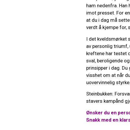
ham nedenfra. Han ha
imot presset. For en
at du i dag må sett
verdt å kjempe for,
I det kveldsmørket s
av personlig triumf
kreftene har testet d
sval, beroligende og
prinsipper i dag. Du 
visshet om at når du
uovervinnelig styrke
Steinbukken: Forsva
stavers kampånd gjø
Ønsker du en perso
Snakk med en klar