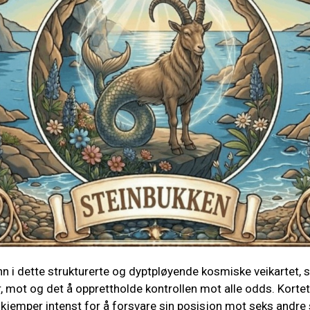
inn i dette strukturerte og dyptpløyende kosmiske veikartet, 
r, mot og det å opprettholde kontrollen mot alle odds. Kort
 kjemper intenst for å forsvare sin posisjon mot seks andre