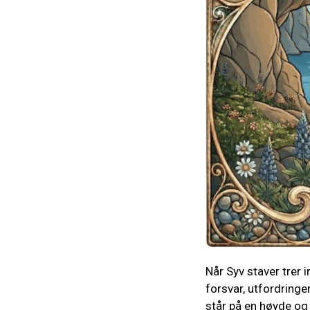
Når Syv staver trer 
forsvar, utfordringe
står på en høyde og