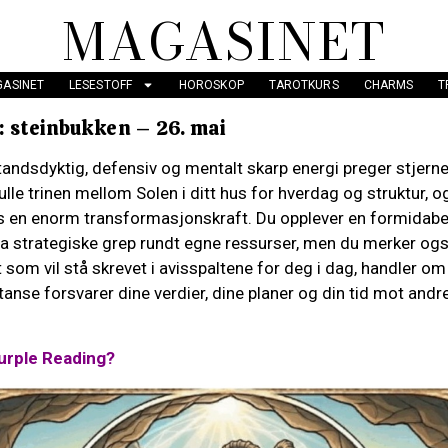
MAGASINET
ASINET
LESESTOFF
HOROSKOP
TAROTKURS
CHARMS
T
 steinbukken – 26. mai
andsdyktig, defensiv og mentalt skarp energi preger stjern
lle trinen mellom Solen i ditt hus for hverdag og struktur, og 
 en enorm transformasjonskraft. Du opplever en formidabel
ta strategiske grep rundt egne ressurser, men du merker og
t som vil stå skrevet i avisspaltene for deg i dag, handler 
tanse forsvarer dine verdier, dine planer og din tid mot andre
urple Reading?