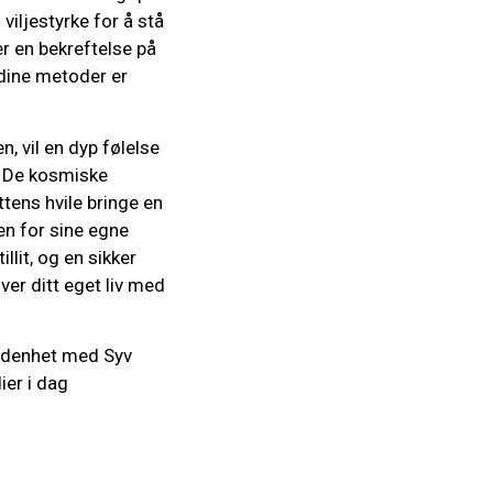
viljestyrke for å stå
er en bekreftelse på
 dine metoder er
, vil en dyp følelse
. De kosmiske
ttens hvile bringe en
jen for sine egne
llit, og en sikker
ver ditt eget liv med
oldenhet med Syv
ier i dag