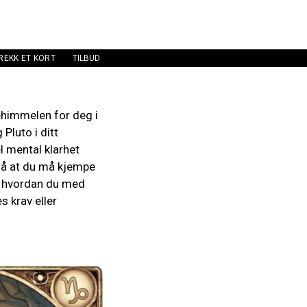
REKK ET KORT
TILBUD
ehimmelen for deg i
Pluto i ditt
 mental klarhet
så at du må kjempe
om hvordan du med
s krav eller