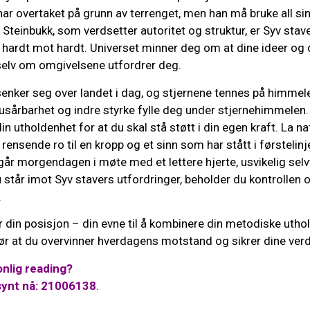
r overtaket på grunn av terrenget, men han må bruke all sin 
 Steinbukk, som verdsetter autoritet og struktur, er Syv stav
e hardt mot hardt. Universet minner deg om at dine ideer og
 selv om omgivelsene utfordrer deg.
enker seg over landet i dag, og stjernene tennes på himmelen
, usårbarhet og indre styrke fylle deg under stjernehimmelen
in utholdenhet for at du skal stå støtt i din egen kraft. La na
 rensende ro til en kropp og et sinn som har stått i førstelin
går morgendagen i møte med et lettere hjerte, usvikelig selvti
 står imot Syv stavers utfordringer, beholder du kontrollen o
.
r din posisjon – din evne til å kombinere din metodiske uth
r at du overvinner hverdagens motstand og sikrer dine verd
nlig reading?
synt nå: 21006138
.