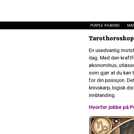
PURPLE READING
MAG
Tarothoroskop:
En usedvanlig motst
dag. Med den kraftfu
økonomihus, utløses
som gjør at du kan 
for din posisjon. De
knivskarp, logisk dis
innblanding.
Hvorfor jobbe på P