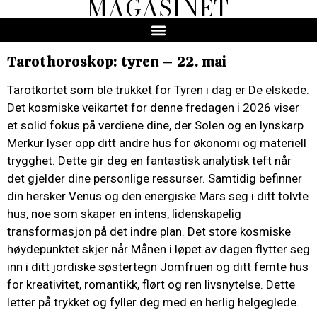
MAGASINET
Tarothoroskop: tyren – 22. mai
Tarotkortet som ble trukket for Tyren i dag er De elskede.
Det kosmiske veikartet for denne fredagen i 2026 viser
et solid fokus på verdiene dine, der Solen og en lynskarp
Merkur lyser opp ditt andre hus for økonomi og materiell
trygghet. Dette gir deg en fantastisk analytisk teft når
det gjelder dine personlige ressurser. Samtidig befinner
din hersker Venus og den energiske Mars seg i ditt tolvte
hus, noe som skaper en intens, lidenskapelig
transformasjon på det indre plan. Det store kosmiske
høydepunktet skjer når Månen i løpet av dagen flytter seg
inn i ditt jordiske søstertegn Jomfruen og ditt femte hus
for kreativitet, romantikk, flørt og ren livsnytelse. Dette
letter på trykket og fyller deg med en herlig helgeglede.