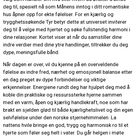
deg til, spesielt nå som Månens inntog i ditt romantiske
hus åpner opp for ekte følelser. For en kjærlig og
trygghetssøkende Tyr betyr dette at universet inviterer
deg til å velge med hjertet og søke fullstendig harmoni i
dine relasjoner. Kortet viser at når du samstiller dine
indre verdier med dine ytre handlinger, tiltrekker du deg
dype, meningsfulle bånd.
Når dagen er over, vil du kjenne på en overveldende
følelse av indre fred, nærhet og emosjonell balanse etter
en dag preget av dype forbindelser og viktige
erkjennelser. Energiene rundt deg har hjulpet deg med å
koble din praktiske og ressurssterke hjerne sammen
med en varm, åpen og kjærlig handlekraft, noe som har
brakt en sjelden glød til både kjærlighetslivet og din egen
selvfølelse under den norske stjernehimmelen. La
nattens hvile bringe en god, trygg og harmonisk ro til et
hjerte som føler seg helt i vater. Du går helgen i møte