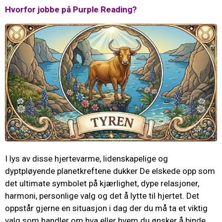
Hvorfor jobbe på Purple Reading?
I lys av disse hjertevarme, lidenskapelige og
dyptpløyende planetkreftene dukker De elskede opp som
det ultimate symbolet på kjærlighet, dype relasjoner,
harmoni, personlige valg og det å lytte til hjertet. Det
oppstår gjerne en situasjon i dag der du må ta et viktig
valg som handler om hva eller hvem du ønsker å binde