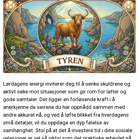
Lørdagens energi inviterer deg til å senke skuldrene og
aktivt søke mot situasjoner som gir rom for latter og
gode samtaler. Det ligger en forløsende kraft i å
anerkjenne de seirene du har oppnådd sammen med
andre akkurat nå, og ved å løfte blikket fra hverdagens
små detaljer, vil du oppdage en dyp følelse av
samhørighet. Stol på at det å investere tid i dine sosiale
relasjoner er vel så viktig som det praktiske arbeidet nå