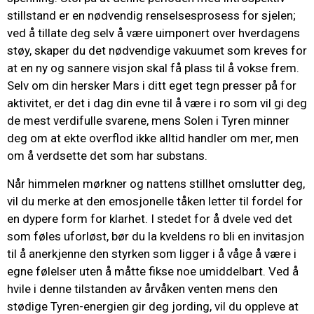
stillstand er en nødvendig renselsesprosess for sjelen;
ved å tillate deg selv å være uimponert over hverdagens
støy, skaper du det nødvendige vakuumet som kreves for
at en ny og sannere visjon skal få plass til å vokse frem.
Selv om din hersker Mars i ditt eget tegn presser på for
aktivitet, er det i dag din evne til å være i ro som vil gi deg
de mest verdifulle svarene, mens Solen i Tyren minner
deg om at ekte overflod ikke alltid handler om mer, men
om å verdsette det som har substans.
Når himmelen mørkner og nattens stillhet omslutter deg,
vil du merke at den emosjonelle tåken letter til fordel for
en dypere form for klarhet. I stedet for å dvele ved det
som føles uforløst, bør du la kveldens ro bli en invitasjon
til å anerkjenne den styrken som ligger i å våge å være i
egne følelser uten å måtte fikse noe umiddelbart. Ved å
hvile i denne tilstanden av årvåken venten mens den
stødige Tyren-energien gir deg jording, vil du oppleve at