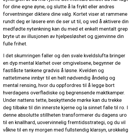
for dine egne øyne, og slutte å la frykt eller andres
forventninger diktere dine valg. Kortet viser at rammene
rundt deg er løsere enn de ser ut til, og ved å aktivere din
medfødte nytenkning kan du med et enkelt mentalt grep
bryte ut av illusjonen av hjelpesløshet og gjenvinne din
fulle frihet.
I det skumringen faller og den svale kveldslufta bringer
en dyp mental klarhet over omgivelsene, begynner de
fastlåste tankene gradvis å løsne. Kvelden og
nattetimene innbyr til en helt nødvendig åndelig og
mental rensing, hvor du oppfordres til å legge bort
hverdagens overfladiske og begrensende maktkamper.
Under nattens tette, beskyttende mørke kan du trekke
deg tilbake til din innerste kjerne og la sinnet falle til ro. I
denne absolutte stillheten transformerer du dagens uro
til en knallhard, uovervinnelig fremtidsstrategi, og du vil
våkne til en ny morgen med fullstendig klarsyn, urokkelig