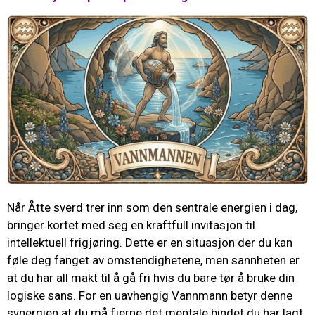
Når Åtte sverd trer inn som den sentrale energien i dag,
bringer kortet med seg en kraftfull invitasjon til
intellektuell frigjøring. Dette er en situasjon der du kan
føle deg fanget av omstendighetene, men sannheten er
at du har all makt til å gå fri hvis du bare tør å bruke din
logiske sans. For en uavhengig Vannmann betyr denne
synergien at du må fjerne det mentale bindet du har lagt