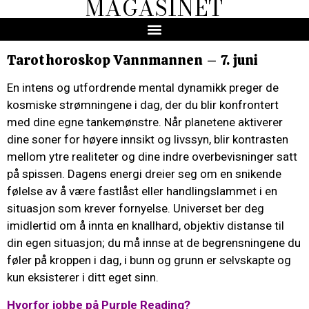
MAGASINET
Tarothoroskop Vannmannen – 7. juni
En intens og utfordrende mental dynamikk preger de
kosmiske strømningene i dag, der du blir konfrontert
med dine egne tankemønstre. Når planetene aktiverer
dine soner for høyere innsikt og livssyn, blir kontrasten
mellom ytre realiteter og dine indre overbevisninger satt
på spissen. Dagens energi dreier seg om en snikende
følelse av å være fastlåst eller handlingslammet i en
situasjon som krever fornyelse. Universet ber deg
imidlertid om å innta en knallhard, objektiv distanse til
din egen situasjon; du må innse at de begrensningene du
føler på kroppen i dag, i bunn og grunn er selvskapte og
kun eksisterer i ditt eget sinn.
Hvorfor jobbe på Purple Reading?