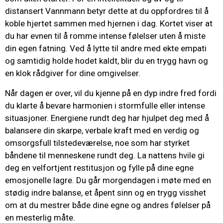
distansert Vannmann betyr dette at du oppfordres til å
koble hjertet sammen med hjernen i dag. Kortet viser at
du har evnen til å romme intense følelser uten å miste
din egen fatning. Ved å lytte til andre med ekte empati
og samtidig holde hodet kaldt, blir du en trygg havn og
en klok rådgiver for dine omgivelser.
Når dagen er over, vil du kjenne på en dyp indre fred fordi
du klarte å bevare harmonien i stormfulle eller intense
situasjoner. Energiene rundt deg har hjulpet deg med å
balansere din skarpe, verbale kraft med en verdig og
omsorgsfull tilstedeværelse, noe som har styrket
båndene til menneskene rundt deg. La nattens hvile gi
deg en velfortjent restitusjon og fylle på dine egne
emosjonelle lagre. Du går morgendagen i møte med en
stødig indre balanse, et åpent sinn og en trygg visshet
om at du mestrer både dine egne og andres følelser på
en mesterlig måte.