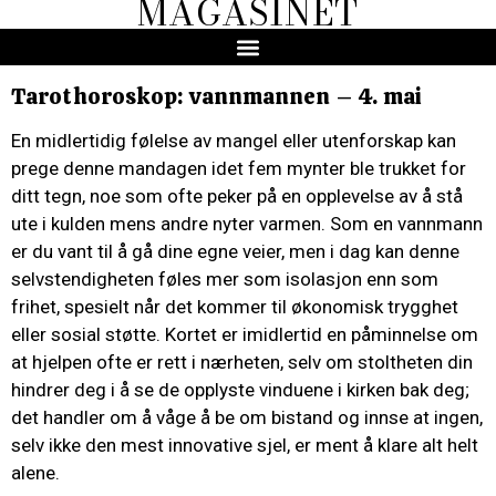
MAGASINET
Tarothoroskop: vannmannen – 4. mai
En midlertidig følelse av mangel eller utenforskap kan
prege denne mandagen idet fem mynter ble trukket for
ditt tegn, noe som ofte peker på en opplevelse av å stå
ute i kulden mens andre nyter varmen. Som en vannmann
er du vant til å gå dine egne veier, men i dag kan denne
selvstendigheten føles mer som isolasjon enn som
frihet, spesielt når det kommer til økonomisk trygghet
eller sosial støtte. Kortet er imidlertid en påminnelse om
at hjelpen ofte er rett i nærheten, selv om stoltheten din
hindrer deg i å se de opplyste vinduene i kirken bak deg;
det handler om å våge å be om bistand og innse at ingen,
selv ikke den mest innovative sjel, er ment å klare alt helt
alene.