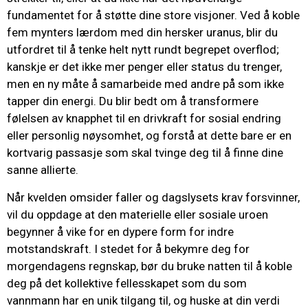
fundamentet for å støtte dine store visjoner. Ved å koble
fem mynters lærdom med din hersker uranus, blir du
utfordret til å tenke helt nytt rundt begrepet overflod;
kanskje er det ikke mer penger eller status du trenger,
men en ny måte å samarbeide med andre på som ikke
tapper din energi. Du blir bedt om å transformere
følelsen av knapphet til en drivkraft for sosial endring
eller personlig nøysomhet, og forstå at dette bare er en
kortvarig passasje som skal tvinge deg til å finne dine
sanne allierte.
Når kvelden omsider faller og dagslysets krav forsvinner,
vil du oppdage at den materielle eller sosiale uroen
begynner å vike for en dypere form for indre
motstandskraft. I stedet for å bekymre deg for
morgendagens regnskap, bør du bruke natten til å koble
deg på det kollektive fellesskapet som du som
vannmann har en unik tilgang til, og huske at din verdi