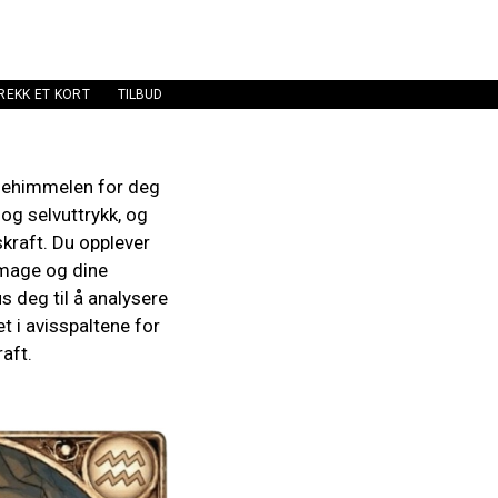
REKK ET KORT
TILBUD
rnehimmelen for deg
 og selvuttrykk, og
kraft. Du opplever
 image og dine
s deg til å analysere
 i avisspaltene for
raft.