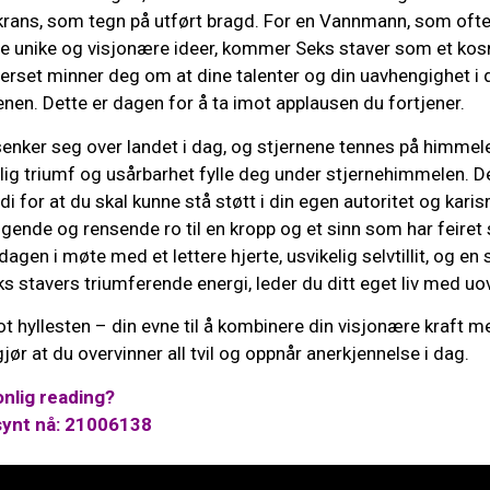
rans, som tegn på utført bragd. For en Vannmann, som ofte 
e unike og visjonære ideer, kommer Seks staver som et ko
rset minner deg om at dine talenter og din uavhengighet i d
nen. Dette er dagen for å ta imot applausen du fortjener.
enker seg over landet i dag, og stjernene tennes på himmelen
nlig triumf og usårbarhet fylle deg under stjernehimmelen. 
di for at du skal kunne stå støtt i din egen autoritet og kari
ligende og rensende ro til en kropp og et sinn som har feiret 
gen i møte med et lettere hjerte, usvikelig selvtillit, og en 
 stavers triumferende energi, leder du ditt eget liv med uov
 hyllesten – din evne til å kombinere din visjonære kraft m
jør at du overvinner all tvil og oppnår anerkjennelse i dag.
nlig reading?
synt nå: 21006138