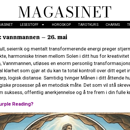
MAGASINET
ASINET
LESESTOFF
HOROSKOP
TAROTKURS
CHARMS
T
: vannmannen – 26. mai
full, seierrik og mentalt transformerende energi preger stje
te, harmoniske trinen mellom Solen i ditt hus for kreativitet
egn, Vannmannen, utløses en enorm personlig transformasjons
 klarhet som gjør at du kan ta total kontroll over ditt eget
rp, logisk distanse. Samtidig tvinger Månen i ditt åttende hu
giske prosesser på en metodisk måte. Det som vil stå skrevet
m suksess, offentlig anerkjennelse og å tre frem i din fulle k
urple Reading?