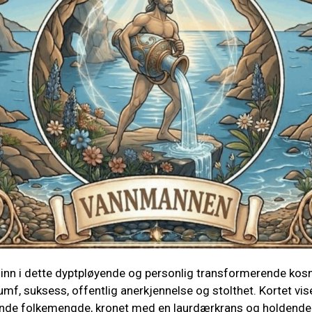
r inn i dette dyptpløyende og personlig transformerende kosm
umf, suksess, offentlig anerkjennelse og stolthet. Kortet vi
lende folkemengde, kronet med en laurdærkrans og holdend