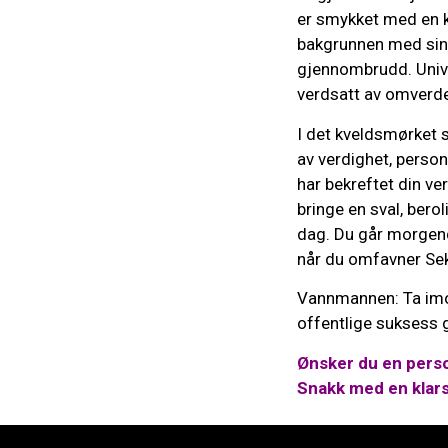
er smykket med en k
bakgrunnen med sin
gjennombrudd. Unive
verdsatt av omverde
I det kveldsmørket s
av verdighet, perso
har bekreftet din ver
bringe en sval, bero
dag. Du går morgenda
når du omfavner Seks
Vannmannen: Ta imot
offentlige suksess g
Ønsker du en perso
Snakk med en klar