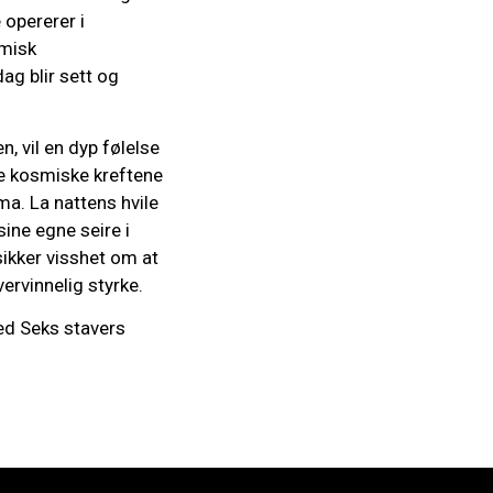
opererer i
smisk
ag blir sett og
, vil en dyp følelse
De kosmiske kreftene
sma. La nattens hvile
sine egne seire i
sikker visshet om at
ervinnelig styrke.
ed Seks stavers