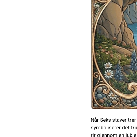
Når Seks staver tre
symboliserer det tri
rir gjennom en jub