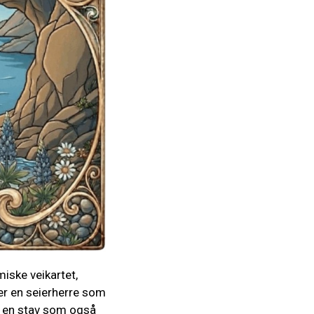
iske veikartet,
ser en seierherre som
e en stav som også