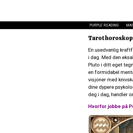
PURPLE READING
MAG
Tarothoroskop
En usedvanlig kraft
i dag. Med den eksak
Pluto i ditt eget t
en formidabel mental
visjoner med knivska
dine dypere psykolo
deg i dag, handler o
Hvorfor jobbe på P