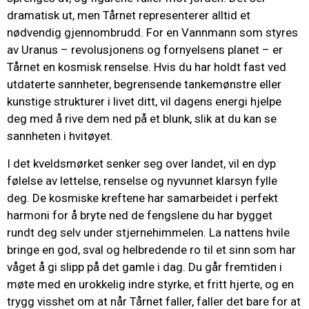
dramatisk ut, men Tårnet representerer alltid et
nødvendig gjennombrudd. For en Vannmann som styres
av Uranus – revolusjonens og fornyelsens planet – er
Tårnet en kosmisk renselse. Hvis du har holdt fast ved
utdaterte sannheter, begrensende tankemønstre eller
kunstige strukturer i livet ditt, vil dagens energi hjelpe
deg med å rive dem ned på et blunk, slik at du kan se
sannheten i hvitøyet.
I det kveldsmørket senker seg over landet, vil en dyp
følelse av lettelse, renselse og nyvunnet klarsyn fylle
deg. De kosmiske kreftene har samarbeidet i perfekt
harmoni for å bryte ned de fengslene du har bygget
rundt deg selv under stjernehimmelen. La nattens hvile
bringe en god, sval og helbredende ro til et sinn som har
våget å gi slipp på det gamle i dag. Du går fremtiden i
møte med en urokkelig indre styrke, et fritt hjerte, og en
trygg visshet om at når Tårnet faller, faller det bare for at