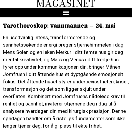
MAGASINET
Tarothoroskop: vannmannen – 24. mai
En usedvanlig intens, transformerende og
sannhetssøkende energi preger stjernehimmelen i dag.
Mens Solen og en leken Merkur i ditt femte hus gir deg
mental kreativitet, og Mars og Venus i ditt tredje hus
fyrer opp under kommunikasjonen din, bringer Månen i
Jomfruen i ditt åttende hus et dyptgående emosjonelt
fokus. Det åttende huset styrer underbevisstheten, kriser,
transformasjon og det som ligger skjult under
overflaten. Kombinert med Jomfruens nådeløse krav til
renhet og sannhet, inviterer stjernene deg i dag til å
analysere hverdagen din med kirurgisk presisjon. Denne
søndagen handler om å riste løs fundamenter som ikke
lenger tjener deg, for å gi plass til ekte frihet.