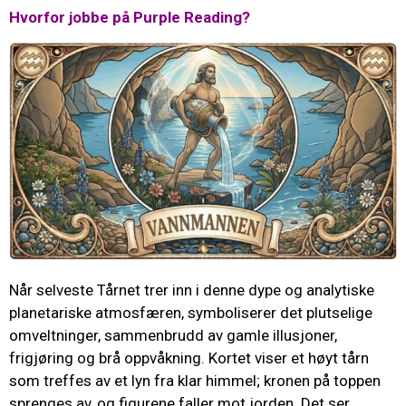
Hvorfor jobbe på Purple Reading?
Når selveste Tårnet trer inn i denne dype og analytiske
planetariske atmosfæren, symboliserer det plutselige
omveltninger, sammenbrudd av gamle illusjoner,
frigjøring og brå oppvåkning. Kortet viser et høyt tårn
som treffes av et lyn fra klar himmel; kronen på toppen
sprenges av, og figurene faller mot jorden. Det ser