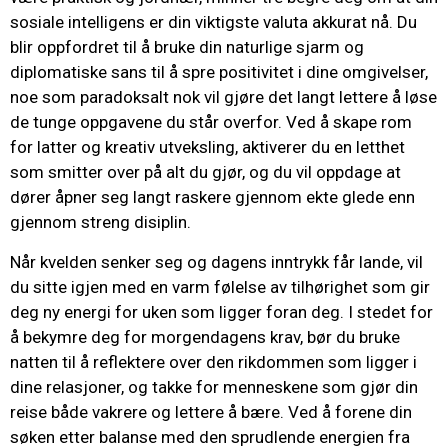
sosiale intelligens er din viktigste valuta akkurat nå. Du
blir oppfordret til å bruke din naturlige sjarm og
diplomatiske sans til å spre positivitet i dine omgivelser,
noe som paradoksalt nok vil gjøre det langt lettere å løse
de tunge oppgavene du står overfor. Ved å skape rom
for latter og kreativ utveksling, aktiverer du en letthet
som smitter over på alt du gjør, og du vil oppdage at
dører åpner seg langt raskere gjennom ekte glede enn
gjennom streng disiplin.
Når kvelden senker seg og dagens inntrykk får lande, vil
du sitte igjen med en varm følelse av tilhørighet som gir
deg ny energi for uken som ligger foran deg. I stedet for
å bekymre deg for morgendagens krav, bør du bruke
natten til å reflektere over den rikdommen som ligger i
dine relasjoner, og takke for menneskene som gjør din
reise både vakrere og lettere å bære. Ved å forene din
søken etter balanse med den sprudlende energien fra