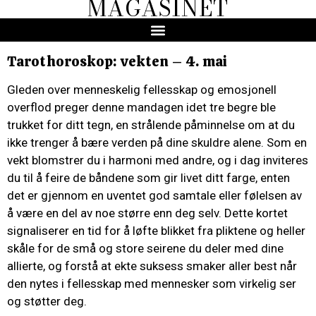
MAGASINET
Tarothoroskop: vekten – 4. mai
Gleden over menneskelig fellesskap og emosjonell
overflod preger denne mandagen idet tre begre ble
trukket for ditt tegn, en strålende påminnelse om at du
ikke trenger å bære verden på dine skuldre alene. Som en
vekt blomstrer du i harmoni med andre, og i dag inviteres
du til å feire de båndene som gir livet ditt farge, enten
det er gjennom en uventet god samtale eller følelsen av
å være en del av noe større enn deg selv. Dette kortet
signaliserer en tid for å løfte blikket fra pliktene og heller
skåle for de små og store seirene du deler med dine
allierte, og forstå at ekte suksess smaker aller best når
den nytes i fellesskap med mennesker som virkelig ser
og støtter deg.