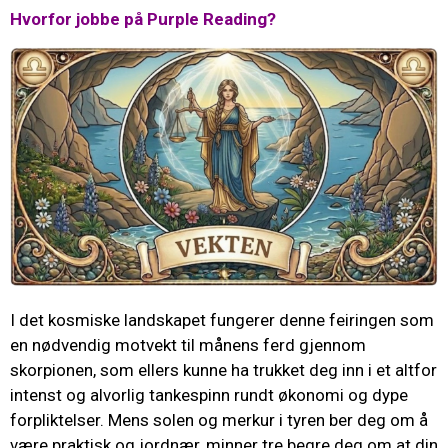
Hvorfor jobbe på Purple Reading?
I det kosmiske landskapet fungerer denne feiringen som
en nødvendig motvekt til månens ferd gjennom
skorpionen, som ellers kunne ha trukket deg inn i et altfor
intenst og alvorlig tankespinn rundt økonomi og dype
forpliktelser. Mens solen og merkur i tyren ber deg om å
være praktisk og jordnær, minner tre begre deg om at din