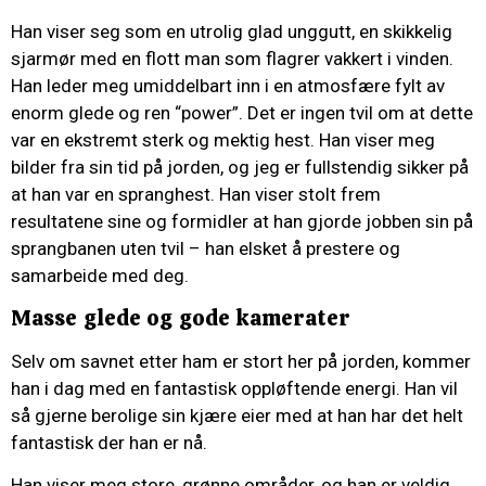
Han viser seg som en utrolig glad unggutt, en skikkelig
sjarmør med en flott man som flagrer vakkert i vinden.
Han leder meg umiddelbart inn i en atmosfære fylt av
enorm glede og ren “power”. Det er ingen tvil om at dette
var en ekstremt sterk og mektig hest. Han viser meg
bilder fra sin tid på jorden, og jeg er fullstendig sikker på
at han var en spranghest. Han viser stolt frem
resultatene sine og formidler at han gjorde jobben sin på
sprangbanen uten tvil – han elsket å prestere og
samarbeide med deg.
Masse glede og gode kamerater
Selv om savnet etter ham er stort her på jorden, kommer
han i dag med en fantastisk oppløftende energi. Han vil
så gjerne berolige sin kjære eier med at han har det helt
fantastisk der han er nå.
Han viser meg store, grønne områder, og han er veldig