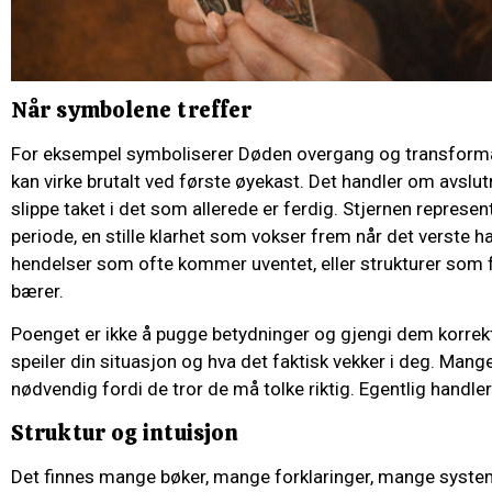
Når symbolene treffer
For eksempel symboliserer Døden overgang og transformas
kan virke brutalt ved første øyekast. Det handler om avslut
slippe taket i det som allerede er ferdig. Stjernen represe
periode, en stille klarhet som vokser frem når det verste ha
hendelser som ofte kommer uventet, eller strukturer som f
bærer.
Poenget er ikke å pugge betydninger og gjengi dem korrekt
speiler din situasjon og hva det faktisk vekker i deg. Man
nødvendig fordi de tror de må tolke riktig. Egentlig handle
Struktur og intuisjon
Det finnes mange bøker, mange forklaringer, mange systeme