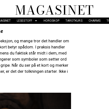
MAGASINET
ASINET
LESESTOFF
HOROSKOP
TAROTKURS
CHARMS
T
ne
fleksjon, og mange tror det handler om
 kort betyr spådom. I praksis handler
 mens du faktisk står midt i dem, med
 fungerer som symboler som setter ord
å gripe. Når du ser på et kort og merker
, er det der tolkningen starter. Ikke i