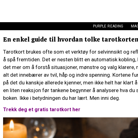
PURPLE READING
MAG
En enkel guide til hvordan tolke tarotkorte
Tarotkort brukes ofte som et verktøy for selvinnsikt og re
å spå fremtiden. Det er nesten blitt en automatisk kobling,
det mer om å forstå situasjoner, mønstre og valg klarere,
alt det innebærer av tvil, håp og indre spenning. Kortene
på det du kanskje allerede kjenner, men ikke helt har klart 
en liten reaksjon før tankene begynner å analysere hva du ser
boken. Ikke i betydningen du har lært. Men inni deg.
Trekk deg et gratis tarotkort her