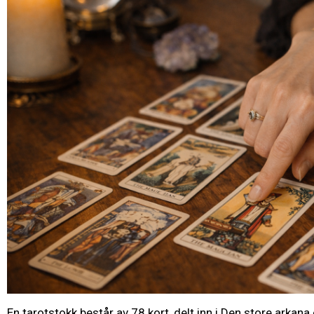
En tarotstokk består av 78 kort, delt inn i Den store arkana