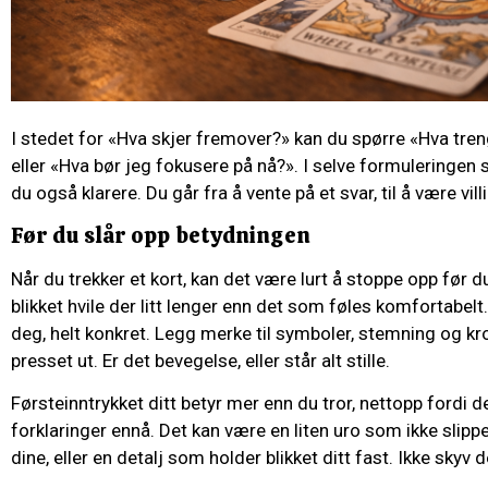
I stedet for «Hva skjer fremover?» kan du spørre «Hva tren
eller «Hva bør jeg fokusere på nå?». I selve formuleringen sk
du også klarere. Du går fra å vente på et svar, til å være vill
Før du slår opp betydningen
Når du trekker et kort, kan det være lurt å stoppe opp før d
blikket hvile der litt lenger enn det som føles komfortabelt. 
deg, helt konkret. Legg merke til symboler, stemning og k
presset ut. Er det bevegelse, eller står alt stille.
Førsteinntrykket ditt betyr mer enn du tror, nettopp fordi de
forklaringer ennå. Det kan være en liten uro som ikke slipp
dine, eller en detalj som holder blikket ditt fast. Ikke skyv