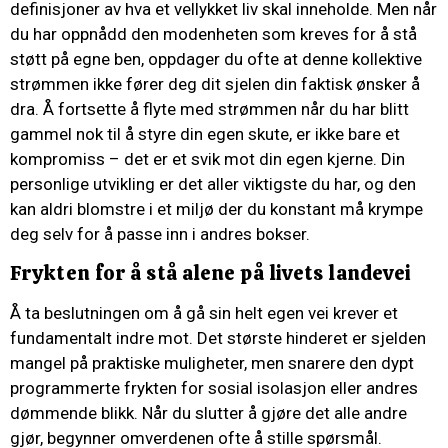
definisjoner av hva et vellykket liv skal inneholde. Men når
du har oppnådd den modenheten som kreves for å stå
støtt på egne ben, oppdager du ofte at denne kollektive
strømmen ikke fører deg dit sjelen din faktisk ønsker å
dra. Å fortsette å flyte med strømmen når du har blitt
gammel nok til å styre din egen skute, er ikke bare et
kompromiss – det er et svik mot din egen kjerne. Din
personlige utvikling er det aller viktigste du har, og den
kan aldri blomstre i et miljø der du konstant må krympe
deg selv for å passe inn i andres bokser.
Frykten for å stå alene på livets landevei
Å ta beslutningen om å gå sin helt egen vei krever et
fundamentalt indre mot. Det største hinderet er sjelden
mangel på praktiske muligheter, men snarere den dypt
programmerte frykten for sosial isolasjon eller andres
dømmende blikk. Når du slutter å gjøre det alle andre
gjør, begynner omverdenen ofte å stille spørsmål.