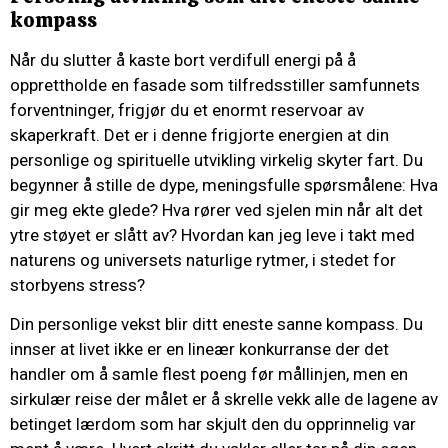
kompass
Når du slutter å kaste bort verdifull energi på å
opprettholde en fasade som tilfredsstiller samfunnets
forventninger, frigjør du et enormt reservoar av
skaperkraft. Det er i denne frigjorte energien at din
personlige og spirituelle utvikling virkelig skyter fart. Du
begynner å stille de dype, meningsfulle spørsmålene: Hva
gir meg ekte glede? Hva rører ved sjelen min når alt det
ytre støyet er slått av? Hvordan kan jeg leve i takt med
naturens og universets naturlige rytmer, i stedet for
storbyens stress?
Din personlige vekst blir ditt eneste sanne kompass. Du
innser at livet ikke er en lineær konkurranse der det
handler om å samle flest poeng før mållinjen, men en
sirkulær reise der målet er å skrelle vekk alle de lagene av
betinget lærdom som har skjult den du opprinnelig var