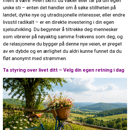
ment å være. Hvert skritt du vakler eller tar på din egen
unike sti – enten det handler om å søke stillheten på
landet, dyrke nye og utradisjonelle interesser, eller endre
livsstil radikalt – er en direkte investering i din egen
sjelsutvikling. Du begynner å tiltrekke deg mennesker
som vibrerer på nøyaktig samme frekvens som deg, og
de relasjonene du bygger på denne nye veien, er preget
av en dybde og en ærlighet du aldri kunne funnet da du
fløt anonymt med strømmen.
Ta styring over livet ditt – Velg din egen retning i dag