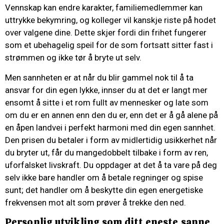
Vennskap kan endre karakter, familiemedlemmer kan
uttrykke bekymring, og kolleger vil kanskje riste på hodet
over valgene dine. Dette skjer fordi din frihet fungerer
som et ubehagelig speil for de som fortsatt sitter fast i
strømmen og ikke tør å bryte ut selv.
Men sannheten er at når du blir gammel nok til å ta
ansvar for din egen lykke, innser du at det er langt mer
ensomt å sitte i et rom fullt av mennesker og late som
om du er en annen enn den du er, enn det er å gå alene på
en åpen landvei i perfekt harmoni med din egen sannhet.
Den prisen du betaler i form av midlertidig usikkerhet når
du bryter ut, får du mangedobbelt tilbake i form av ren,
uforfalsket livskraft. Du oppdager at det å ta vare på deg
selv ikke bare handler om å betale regninger og spise
sunt; det handler om å beskytte din egen energetiske
frekvensen mot alt som prøver å trekke den ned.
Personlig utvikling som ditt eneste sanne