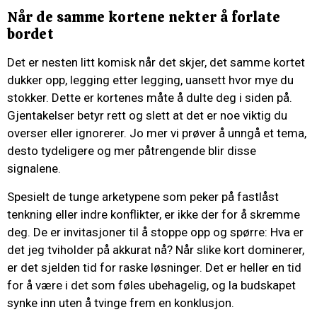
Når de samme kortene nekter å forlate
bordet
Det er nesten litt komisk når det skjer, det samme kortet
dukker opp, legging etter legging, uansett hvor mye du
stokker. Dette er kortenes måte å dulte deg i siden på.
Gjentakelser betyr rett og slett at det er noe viktig du
overser eller ignorerer. Jo mer vi prøver å unngå et tema,
desto tydeligere og mer påtrengende blir disse
signalene.
Spesielt de tunge arketypene som peker på fastlåst
tenkning eller indre konflikter, er ikke der for å skremme
deg. De er invitasjoner til å stoppe opp og spørre: Hva er
det jeg tviholder på akkurat nå? Når slike kort dominerer,
er det sjelden tid for raske løsninger. Det er heller en tid
for å være i det som føles ubehagelig, og la budskapet
synke inn uten å tvinge frem en konklusjon.