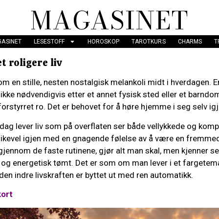
MAGASINET
ASINET
LESESTOFF
HOROSKOP
TAROTKURS
CHARMS
T
t roligere liv
om en stille, nesten nostalgisk melankoli midt i hverdagen. E
 ikke nødvendigvis etter et annet fysisk sted eller et barnd
uforstyrret ro. Det er behovet for å høre hjemme i seg selv igj
ag lever liv som på overflaten ser både vellykkede og kompl
 likevel igjen med en gnagende følelse av å være en fremmed
gjennom de faste rutinene, gjør alt man skal, men kjenner s
en og energetisk tømt. Det er som om man lever i et fargete
 den indre livskraften er byttet ut med ren automatikk.
kort