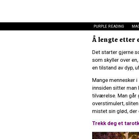
PURPLE READING
MAG
Å lengte etter e
Det starter gjerne s
som skyller over en,
en tilstand av dyp, 
Mange mennesker i d
innsiden sitter man
tilværelse. Man går 
overstimulert, slit
mistet sin glød, der
Trekk deg et tarot