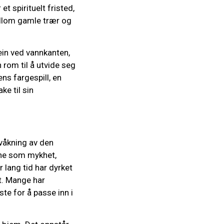
t spirituelt fristed,
ellom gamle trær og
ein ved vannkanten,
n rom til å utvide seg
ns fargespill, en
e til sin
pvåkning av den
ene som mykhet,
r lang tid har dyrket
t. Mange har
ste for å passe inn i