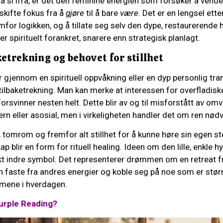
å si ifra, er det den feminine energien som forsøker å vend
 skifte fokus fra å
gjøre
til å bare
være
. Det er en lengsel ette
for logikken, og å tillate seg selv den dype, restaurerende 
 er spirituelt forankret, snarere enn strategisk planlagt.
aketrekning og behovet for stillhet
 gjennom en spirituell oppvåkning eller en dyp personlig tra
 tilbaketrekning. Man kan merke at interessen for overfladiske
rsvinner nesten helt. Dette blir av og til misforstått av o
fjern eller asosial, men i virkeligheten handler det om ren nød
, tomrom og fremfor alt stillhet for å kunne høre sin egen s
kap blir en form for rituell healing. Ideen om den lille, enkle hy
kt indre symbol. Det representerer drømmen om en retreat f
n faste fra andres energier og koble seg på noe som er stør
rmene i hverdagen.
urple Reading?