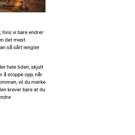
, hvis vi bare endrer
Men det mest
an så sårt lengter
r hele tiden, skjult
er å stoppe opp, når
lkommen, vil du merke
den krever bare at du
indre.