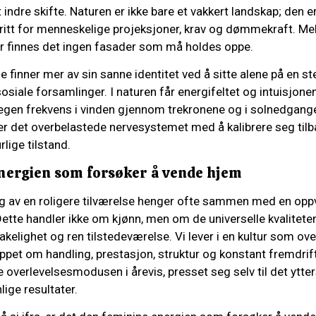
ndre skifte. Naturen er ikke bare et vakkert landskap; den er e
fritt for menneskelige projeksjoner, krav og dømmekraft. M
er finnes det ingen fasader som må holdes oppe.
 finner mer av sin sanne identitet ved å sitte alene på en st
sosiale forsamlinger. I naturen får energifeltet og intuisjone
 egen frekvens i vinden gjennom trekronene og i solnedgange
r det overbelastede nervesystemet med å kalibrere seg tilbak
lige tilstand.
nergien som forsøker å vende hjem
ning av en roligere tilværelse henger ofte sammen med en op
Dette handler ikke om kjønn, men om de universelle kvalitet
takelighet og ren tilstedeværelse. Vi lever i en kultur som ove
ippet om handling, prestasjon, struktur og konstant fremdrif
e overlevelsesmodusen i årevis, presset seg selv til det ytter
lige resultater.