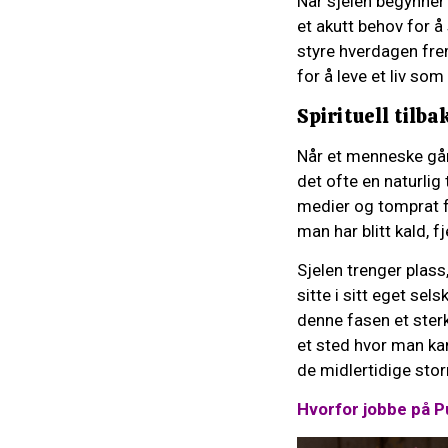
Når sjelen begynner 
et akutt behov for å
styre hverdagen frem
for å leve et liv som
Spirituell tilb
Når et menneske går
det ofte en naturlig
medier og tomprat fo
man har blitt kald, 
Sjelen trenger plass
sitte i sitt eget sels
denne fasen et ster
et sted hvor man ka
de midlertidige sto
Hvorfor jobbe på P