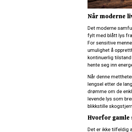
Når moderne li
Det moderne samfunn
fylt med blått lys f
For sensitive mennes
umulighet å opprett
kontinuerlig tilsta
hente seg inn energe
Når denne mettheten
lengsel etter de lan
drømme om de enkle 
levende lys som bren
blikkstille skogstjer
Hvorfor gamle s
Det er ikke tilfeld