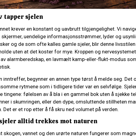
v tapper sjelen
et krever en konstant og uavbrutt tilgjengelighet. Vi navi
ra skjermer, uendelige informasjonsstrømmer, lyder og usynli
ker og de som ofte kalles gamle sjeler, blir denne livsstilen 
holde uten at det koster for mye. Kroppen og nervesystemet 
nd av alarmberedskap, en lavmælt kamp-eller-flukt-modus som
tisk.
 inntreffer, begynner en annen type tørst å melde seg. Det 
gsomme rytmene som i tidligere tider var en selvfølge. Sjel
tingene: følelsen av å bla i en gammel bok uten å sjekke tel
ner i skumringen, eller den dype, omsluttende stillheten man
n. Det er et rop etter å få skru ned volumet på verden.
jeler alltid trekkes mot naturen
ig at skogen, vannet og den urørte naturen fungerer som mag