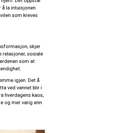
e hjem. Det oppstår
r å la intuisjonen
hvilen som kreves
nsformasjon, skjer
 relasjoner, sosiale
mverdenen som at
vendighet.
temme igjen. Det å
tta ved vannet blir i
ra hverdagens kaos,
re og mer varig enn