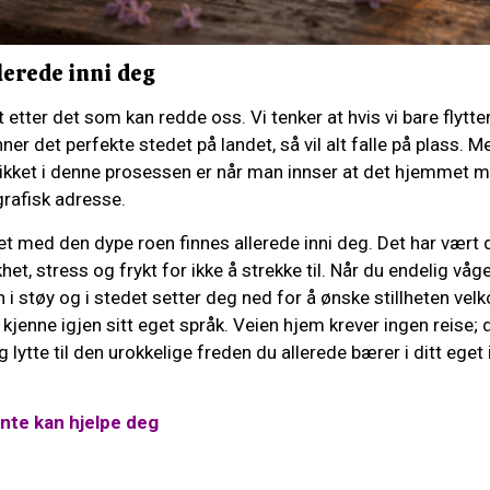
lerede inni deg
t etter det som kan redde oss. Vi tenker at hvis vi bare flytter
inner det perfekte stedet på landet, så vil alt falle på plass. 
likket i denne prosessen er når man innser at det hjemmet m
grafisk adresse.
et med den dype roen finnes allerede inni deg. Det har vært de
het, stress og frykt for ikke å strekke til. Når du endelig våg
inn i støy og i stedet setter deg ned for å ønske stillheten ve
 kjenne igjen sitt eget språk. Veien hjem krever ingen reise; 
 og lytte til den urokkelige freden du allerede bærer i ditt eget 
ynte kan hjelpe deg