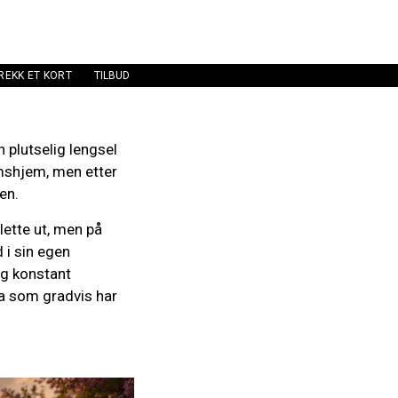
REKK ET KORT
TILBUD
n plutselig lengsel
omshjem, men etter
en.
ette ut, men på
 i sin egen
eg konstant
ma som gradvis har