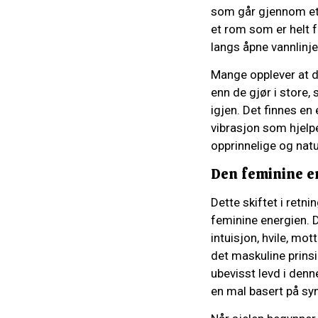
som går gjennom et i
et rom som er helt 
langs åpne vannlinj
Mange opplever at de
enn de gjør i store, 
igjen. Det finnes en
vibrasjon som hjelpe
opprinnelige og natur
Den feminine e
Dette skiftet i ret
feminine energien. 
intuisjon, hvile, mot
det maskuline prins
ubevisst levd i denn
en mal basert på syn