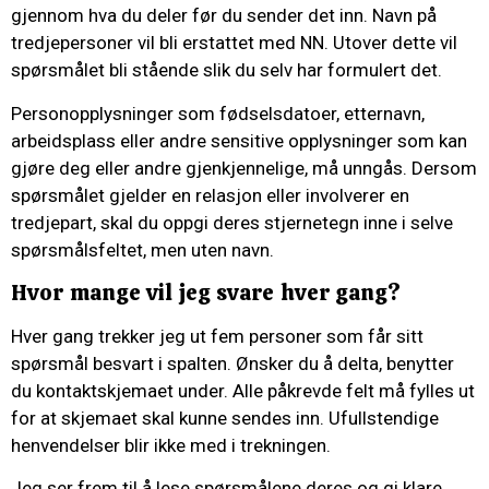
gjennom hva du deler før du sender det inn. Navn på
tredjepersoner vil bli erstattet med NN. Utover dette vil
spørsmålet bli stående slik du selv har formulert det.
Personopplysninger som fødselsdatoer, etternavn,
arbeidsplass eller andre sensitive opplysninger som kan
gjøre deg eller andre gjenkjennelige, må unngås. Dersom
spørsmålet gjelder en relasjon eller involverer en
tredjepart, skal du oppgi deres stjernetegn inne i selve
spørsmålsfeltet, men uten navn.
Hvor mange vil jeg svare hver gang?
Hver gang trekker jeg ut fem personer som får sitt
spørsmål besvart i spalten. Ønsker du å delta, benytter
du kontaktskjemaet under. Alle påkrevde felt må fylles ut
for at skjemaet skal kunne sendes inn. Ufullstendige
henvendelser blir ikke med i trekningen.
Jeg ser frem til å lese spørsmålene deres og gi klare