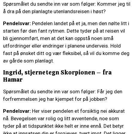
Spørsmålet du sendte inn var som følger: Kommer jeg til
å dra på den planlagte utenlandsreisen i høst?
Pendelsvar:
Pendelen landet på et ja, men den nølte litt i
starten før den fant rytmen. Dette tyder på at reisen vil
bli gjennomført, men at det kan oppstå noen små
utfordringer eller endringer i planene underveis. Hold
fast på ønsket ditt og vær fleksibel, så vil du komme deg
av gårde som planlagt.
Ingrid, stjernetegn Skorpionen – fra
Hamar
Spørsmålet du sendte inn var som følger: Får jeg den
forfremmelsen jeg har kjempet for på jobben?
Pendelsvar:
Her viser pendelen et forsiktig nei akkurat
nå. Bevegelsen var rolig og litt avventende, noe som
tyder på at tidspunktet ikke helt er inne ennå. Det betyr
ikke at innsatsen din er forgjeves, tvert imot. Det ligger