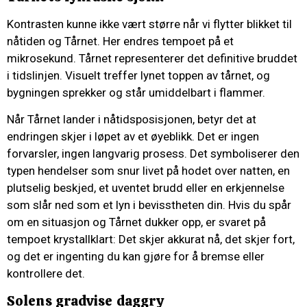
Kontrasten kunne ikke vært større når vi flytter blikket til
nåtiden og Tårnet. Her endres tempoet på et
mikrosekund. Tårnet representerer det definitive bruddet
i tidslinjen. Visuelt treffer lynet toppen av tårnet, og
bygningen sprekker og står umiddelbart i flammer.
Når Tårnet lander i nåtidsposisjonen, betyr det at
endringen skjer i løpet av et øyeblikk. Det er ingen
forvarsler, ingen langvarig prosess. Det symboliserer den
typen hendelser som snur livet på hodet over natten, en
plutselig beskjed, et uventet brudd eller en erkjennelse
som slår ned som et lyn i bevisstheten din. Hvis du spår
om en situasjon og Tårnet dukker opp, er svaret på
tempoet krystallklart: Det skjer akkurat nå, det skjer fort,
og det er ingenting du kan gjøre for å bremse eller
kontrollere det.
Solens gradvise daggry