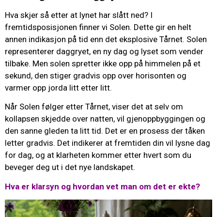
Hva skjer så etter at lynet har slått ned? I
fremtidsposisjonen finner vi Solen. Dette gir en helt
annen indikasjon på tid enn det eksplosive Tårnet. Solen
representerer daggryet, en ny dag og lyset som vender
tilbake. Men solen spretter ikke opp på himmelen på et
sekund, den stiger gradvis opp over horisonten og
varmer opp jorda litt etter litt.
Når Solen følger etter Tårnet, viser det at selv om
kollapsen skjedde over natten, vil gjenoppbyggingen og
den sanne gleden ta litt tid. Det er en prosess der tåken
letter gradvis. Det indikerer at fremtiden din vil lysne dag
for dag, og at klarheten kommer etter hvert som du
beveger deg ut i det nye landskapet.
Hva er klarsyn og hvordan vet man om det er ekte?