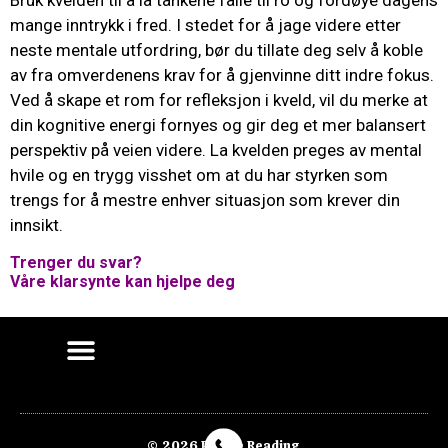
Bruk kvelden til å la tankene falle til ro og fordøye dagens
mange inntrykk i fred. I stedet for å jage videre etter
neste mentale utfordring, bør du tillate deg selv å koble
av fra omverdenens krav for å gjenvinne ditt indre fokus.
Ved å skape et rom for refleksjon i kveld, vil du merke at
din kognitive energi fornyes og gir deg et mer balansert
perspektiv på veien videre. La kvelden preges av mental
hvile og en trygg visshet om at du har styrken som
trengs for å mestre enhver situasjon som krever din
innsikt.
Trenger du svar?
Våre klarsynte kan hjelpe deg
© 2026 Purple Reading