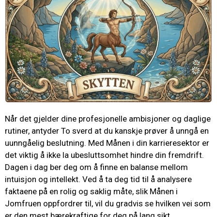
Når det gjelder dine profesjonelle ambisjoner og daglige
rutiner, antyder To sverd at du kanskje prøver å unngå en
uunngåelig beslutning. Med Månen i din karrieresektor er
det viktig å ikke la ubesluttsomhet hindre din fremdrift.
Dagen i dag ber deg om å finne en balanse mellom
intuisjon og intellekt. Ved å ta deg tid til å analysere
faktaene på en rolig og saklig måte, slik Månen i
Jomfruen oppfordrer til, vil du gradvis se hvilken vei som
er den mest bærekraftige for deg på lang sikt.