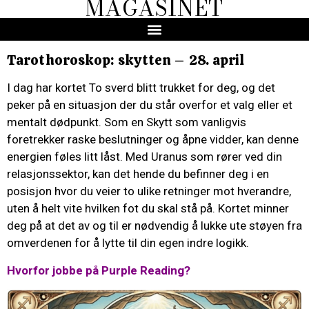
MAGASINET
Tarothoroskop: skytten – 28. april
I dag har kortet To sverd blitt trukket for deg, og det
peker på en situasjon der du står overfor et valg eller et
mentalt dødpunkt. Som en Skytt som vanligvis
foretrekker raske beslutninger og åpne vidder, kan denne
energien føles litt låst. Med Uranus som rører ved din
relasjonssektor, kan det hende du befinner deg i en
posisjon hvor du veier to ulike retninger mot hverandre,
uten å helt vite hvilken fot du skal stå på. Kortet minner
deg på at det av og til er nødvendig å lukke ute støyen fra
omverdenen for å lytte til din egen indre logikk.
Hvorfor jobbe på Purple Reading?