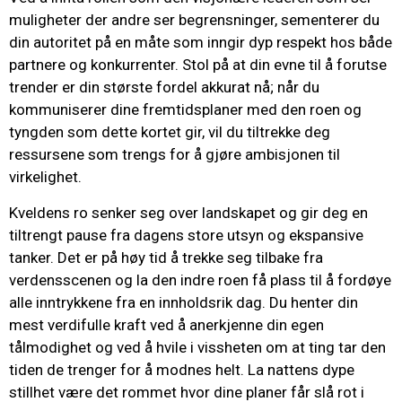
muligheter der andre ser begrensninger, sementerer du
din autoritet på en måte som inngir dyp respekt hos både
partnere og konkurrenter. Stol på at din evne til å forutse
trender er din største fordel akkurat nå; når du
kommuniserer dine fremtidsplaner med den roen og
tyngden som dette kortet gir, vil du tiltrekke deg
ressursene som trengs for å gjøre ambisjonen til
virkelighet.
Kveldens ro senker seg over landskapet og gir deg en
tiltrengt pause fra dagens store utsyn og ekspansive
tanker. Det er på høy tid å trekke seg tilbake fra
verdensscenen og la den indre roen få plass til å fordøye
alle inntrykkene fra en innholdsrik dag. Du henter din
mest verdifulle kraft ved å anerkjenne din egen
tålmodighet og ved å hvile i vissheten om at ting tar den
tiden de trenger for å modnes helt. La nattens dype
stillhet være det rommet hvor dine planer får slå rot i