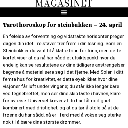
MAGASINET
Tarothoroskop for steinbukken – 24. april
En følelse av forventning og vidstrakte horisonter preger
dagen din idet Tre staver trer frem i din lesning. Som en
Steinbukk er du vant til å klatre trinn for trinn, men dette
kortet viser at du nå har nådd et utsiktspunkt hvor du
endelig kan se resultatene av dine tidligere anstrengelser
begynne å materialisere seg i det fjerne. Med Solen i ditt
femte hus for kreativitet, er dette øyeblikket hvor dine
visjoner får luft under vingene; du står ikke lenger bare
ved tegnebrettet, men ser dine skip laste i havnen, klare
for avreise. Universet krever at du har tålmodighet
kombinert med dristighet, og at du tør å stole på at de
frøene du har sådd, nå er i ferd med å vokse seg sterke
nok til å bære dine største drømmer.