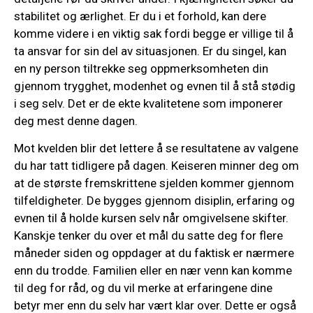
stabilitet og ærlighet. Er du i et forhold, kan dere
komme videre i en viktig sak fordi begge er villige til å
ta ansvar for sin del av situasjonen. Er du singel, kan
en ny person tiltrekke seg oppmerksomheten din
gjennom trygghet, modenhet og evnen til å stå stødig
i seg selv. Det er de ekte kvalitetene som imponerer
deg mest denne dagen.
Mot kvelden blir det lettere å se resultatene av valgene
du har tatt tidligere på dagen. Keiseren minner deg om
at de største fremskrittene sjelden kommer gjennom
tilfeldigheter. De bygges gjennom disiplin, erfaring og
evnen til å holde kursen selv når omgivelsene skifter.
Kanskje tenker du over et mål du satte deg for flere
måneder siden og oppdager at du faktisk er nærmere
enn du trodde. Familien eller en nær venn kan komme
til deg for råd, og du vil merke at erfaringene dine
betyr mer enn du selv har vært klar over. Dette er også