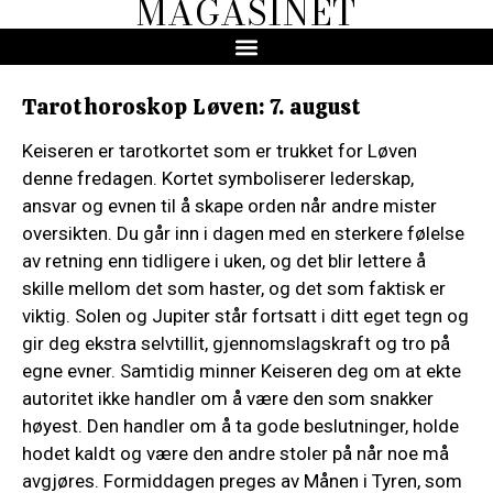
MAGASINET
Tarothoroskop Løven: 7. august
Keiseren er tarotkortet som er trukket for Løven
denne fredagen. Kortet symboliserer lederskap,
ansvar og evnen til å skape orden når andre mister
oversikten. Du går inn i dagen med en sterkere følelse
av retning enn tidligere i uken, og det blir lettere å
skille mellom det som haster, og det som faktisk er
viktig. Solen og Jupiter står fortsatt i ditt eget tegn og
gir deg ekstra selvtillit, gjennomslagskraft og tro på
egne evner. Samtidig minner Keiseren deg om at ekte
autoritet ikke handler om å være den som snakker
høyest. Den handler om å ta gode beslutninger, holde
hodet kaldt og være den andre stoler på når noe må
avgjøres. Formiddagen preges av Månen i Tyren, som