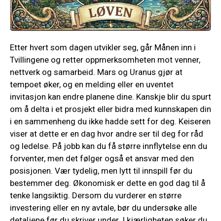
Etter hvert som dagen utvikler seg, går Månen inn i
Tvillingene og retter oppmerksomheten mot venner,
nettverk og samarbeid. Mars og Uranus gjør at
tempoet øker, og en melding eller en uventet
invitasjon kan endre planene dine. Kanskje blir du spurt
om å delta i et prosjekt eller bidra med kunnskapen din
i en sammenheng du ikke hadde sett for deg. Keiseren
viser at dette er en dag hvor andre ser til deg for råd
og ledelse. På jobb kan du få større innflytelse enn du
forventer, men det følger også et ansvar med den
posisjonen. Vær tydelig, men lytt til innspill før du
bestemmer deg. Økonomisk er dette en god dag til å
tenke langsiktig. Dersom du vurderer en større
investering eller en ny avtale, bør du undersøke alle
detaljene før du skriver under. I kjærligheten søker du