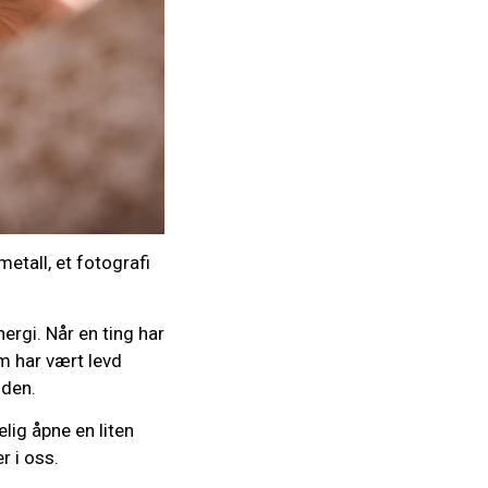
etall, et fotografi
rgi. Når en ting har
om har vært levd
nden.
lig åpne en liten
er i oss.