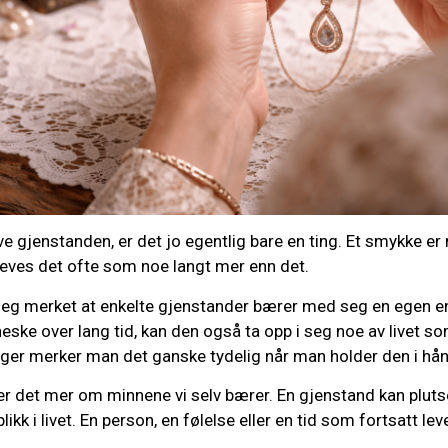
e gjenstanden, er det jo egentlig bare en ting. Et smykke er m
pleves det ofte som noe langt mer enn det.
eg merket at enkelte gjenstander bærer med seg en egen ene
eske over lang tid, kan den også ta opp i seg noe av livet s
ger merker man det ganske tydelig når man holder den i hå
r det mer om minnene vi selv bærer. En gjenstand kan plutse
blikk i livet. En person, en følelse eller en tid som fortsatt lev