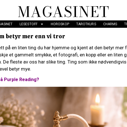
MAGASINET
ASINET
LESESTOFF
HOROSKOP
TAROTKURS
CHARMS
T
m betyr mer enn vi tror
tt på en liten ting du har hjemme og kjent at den betyr mer 
kje et gammelt smykke, et fotografi, en kopp eller en liten g
. De fleste av oss har slike ting. Ting som ikke nødvendigvis e
evel betyr mye.
på Purple Reading?