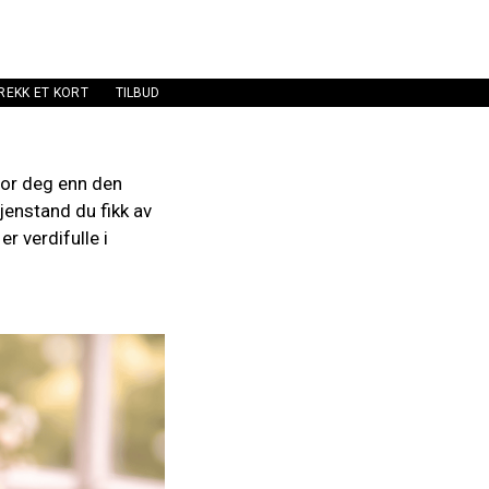
REKK ET KORT
TILBUD
for deg enn den
jenstand du fikk av
r verdifulle i