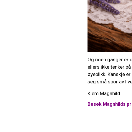
Og noen ganger er d
ellers ikke tenker på
øyeblikk. Kanskje er
seg små spor av liv
Klem Magnhild
Besøk Magnhilds pro