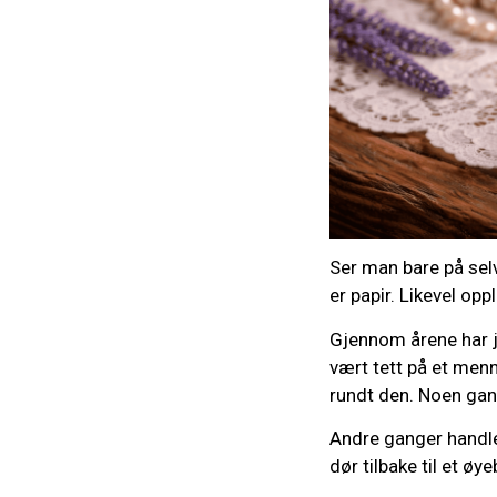
Ser man bare på selv
er papir. Likevel op
Gjennom årene har j
vært tett på et menn
rundt den. Noen gan
Andre ganger handle
dør tilbake til et øye