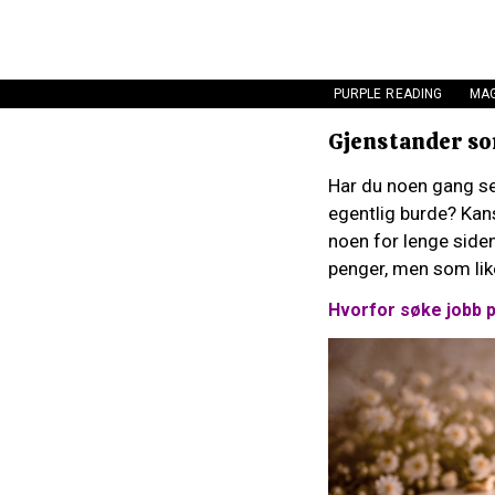
PURPLE READING
MAG
Gjenstander so
Har du noen gang se
egentlig burde? Kans
noen for lenge siden
penger, men som lik
Hvorfor søke jobb 