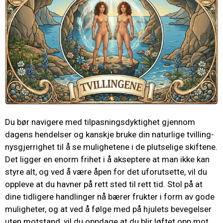
Du bør navigere med tilpasningsdyktighet gjennom
dagens hendelser og kanskje bruke din naturlige tvilling-
nysgjerrighet til å se mulighetene i de plutselige skiftene.
Det ligger en enorm frihet i å akseptere at man ikke kan
styre alt, og ved å være åpen for det uforutsette, vil du
oppleve at du havner på rett sted til rett tid. Stol på at
dine tidligere handlinger nå bærer frukter i form av gode
muligheter, og at ved å følge med på hjulets bevegelser
uten motstand, vil du oppdage at du blir løftet opp mot