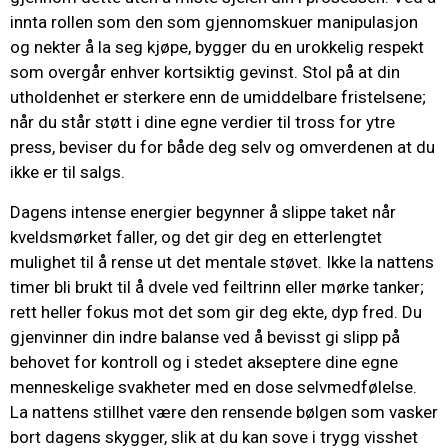
innta rollen som den som gjennomskuer manipulasjon
og nekter å la seg kjøpe, bygger du en urokkelig respekt
som overgår enhver kortsiktig gevinst. Stol på at din
utholdenhet er sterkere enn de umiddelbare fristelsene;
når du står støtt i dine egne verdier til tross for ytre
press, beviser du for både deg selv og omverdenen at du
ikke er til salgs.
Dagens intense energier begynner å slippe taket når
kveldsmørket faller, og det gir deg en etterlengtet
mulighet til å rense ut det mentale støvet. Ikke la nattens
timer bli brukt til å dvele ved feiltrinn eller mørke tanker;
rett heller fokus mot det som gir deg ekte, dyp fred. Du
gjenvinner din indre balanse ved å bevisst gi slipp på
behovet for kontroll og i stedet akseptere dine egne
menneskelige svakheter med en dose selvmedfølelse.
La nattens stillhet være den rensende bølgen som vasker
bort dagens skygger, slik at du kan sove i trygg visshet