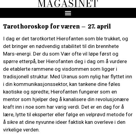
MAGASINET
Tarothoroskop for væren – 27. april
I dag er det tarotkortet Hierofanten som ble trukket, og
det bringer en nødvendig stabilitet til din brennhete
Mars-energi. Der du som Vær ofte vil løpe først og
spørre etterpå, ber Hierofanten deg i dag om å vurdere
de etablerte rammene og visdommen som ligger i
tradisjonell struktur. Med Uranus som nylig har flyttet inn
i din kommunikasjonssektor, kan tankene dine føles
kaotiske og spredte; Hierofanten fungerer som en
mentor som hjelper deg å kanalisere din revolusjonære
kraft inn i noe som har varig verdi. Det er en dag for å
lære, lytte til eksperter eller følge en velprøvd metode for
å sikre at dine nyvunne ideer faktisk kan overleve i den
virkelige verden.