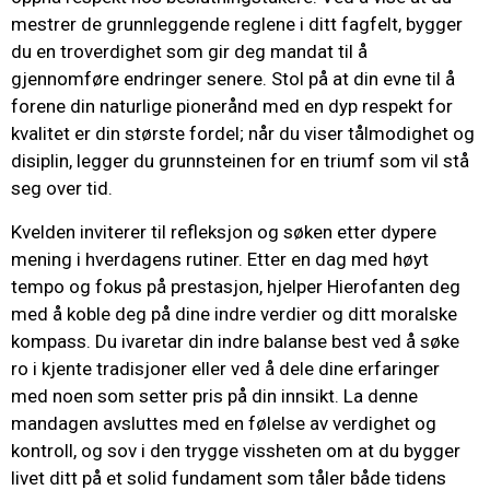
mestrer de grunnleggende reglene i ditt fagfelt, bygger
du en troverdighet som gir deg mandat til å
gjennomføre endringer senere. Stol på at din evne til å
forene din naturlige pionerånd med en dyp respekt for
kvalitet er din største fordel; når du viser tålmodighet og
disiplin, legger du grunnsteinen for en triumf som vil stå
seg over tid.
Kvelden inviterer til refleksjon og søken etter dypere
mening i hverdagens rutiner. Etter en dag med høyt
tempo og fokus på prestasjon, hjelper Hierofanten deg
med å koble deg på dine indre verdier og ditt moralske
kompass. Du ivaretar din indre balanse best ved å søke
ro i kjente tradisjoner eller ved å dele dine erfaringer
med noen som setter pris på din innsikt. La denne
mandagen avsluttes med en følelse av verdighet og
kontroll, og sov i den trygge vissheten om at du bygger
livet ditt på et solid fundament som tåler både tidens