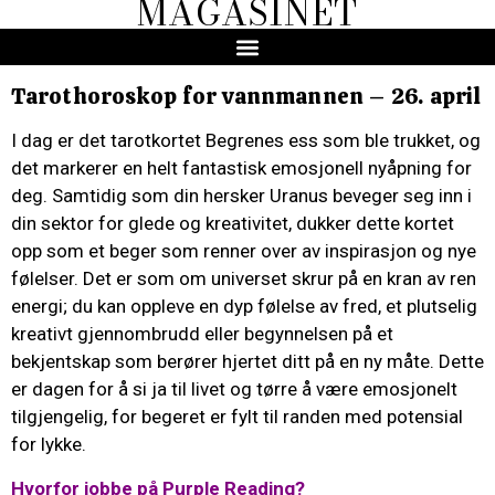
MAGASINET
Tarothoroskop for vannmannen – 26. april
I dag er det tarotkortet Begrenes ess som ble trukket, og
det markerer en helt fantastisk emosjonell nyåpning for
deg. Samtidig som din hersker Uranus beveger seg inn i
din sektor for glede og kreativitet, dukker dette kortet
opp som et beger som renner over av inspirasjon og nye
følelser. Det er som om universet skrur på en kran av ren
energi; du kan oppleve en dyp følelse av fred, et plutselig
kreativt gjennombrudd eller begynnelsen på et
bekjentskap som berører hjertet ditt på en ny måte. Dette
er dagen for å si ja til livet og tørre å være emosjonelt
tilgjengelig, for begeret er fylt til randen med potensial
for lykke.
Hvorfor jobbe på Purple Reading?