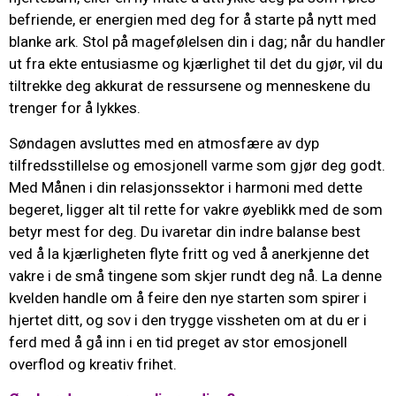
befriende, er energien med deg for å starte på nytt med
blanke ark. Stol på magefølelsen din i dag; når du handler
ut fra ekte entusiasme og kjærlighet til det du gjør, vil du
tiltrekke deg akkurat de ressursene og menneskene du
trenger for å lykkes.
Søndagen avsluttes med en atmosfære av dyp
tilfredsstillelse og emosjonell varme som gjør deg godt.
Med Månen i din relasjonssektor i harmoni med dette
begeret, ligger alt til rette for vakre øyeblikk med de som
betyr mest for deg. Du ivaretar din indre balanse best
ved å la kjærligheten flyte fritt og ved å anerkjenne det
vakre i de små tingene som skjer rundt deg nå. La denne
kvelden handle om å feire den nye starten som spirer i
hjertet ditt, og sov i den trygge vissheten om at du er i
ferd med å gå inn i en tid preget av stor emosjonell
overflod og kreativ frihet.