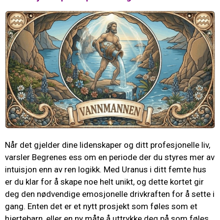
Når det gjelder dine lidenskaper og ditt profesjonelle liv,
varsler Begrenes ess om en periode der du styres mer av
intuisjon enn av ren logikk. Med Uranus i ditt femte hus
er du klar for å skape noe helt unikt, og dette kortet gir
deg den nødvendige emosjonelle drivkraften for å sette i
gang. Enten det er et nytt prosjekt som føles som et
hjertebarn, eller en ny måte å uttrykke deg på som føles