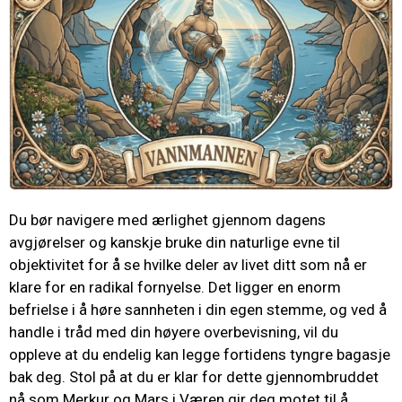
Du bør navigere med ærlighet gjennom dagens
avgjørelser og kanskje bruke din naturlige evne til
objektivitet for å se hvilke deler av livet ditt som nå er
klare for en radikal fornyelse. Det ligger en enorm
befrielse i å høre sannheten i din egen stemme, og ved å
handle i tråd med din høyere overbevisning, vil du
oppleve at du endelig kan legge fortidens tyngre bagasje
bak deg. Stol på at du er klar for dette gjennombruddet
nå som Merkur og Mars i Væren gir deg motet til å