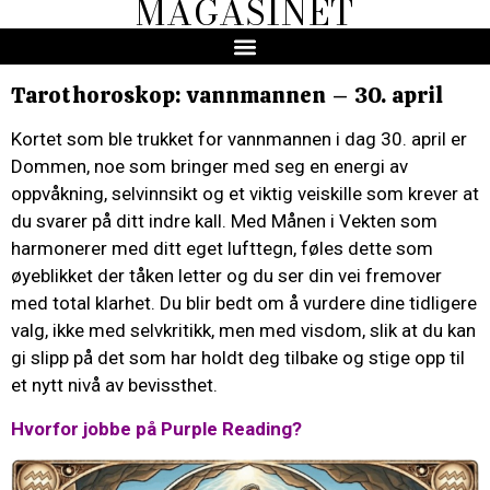
MAGASINET
Tarothoroskop: vannmannen – 30. april
Kortet som ble trukket for vannmannen i dag 30. april er
Dommen, noe som bringer med seg en energi av
oppvåkning, selvinnsikt og et viktig veiskille som krever at
du svarer på ditt indre kall. Med Månen i Vekten som
harmonerer med ditt eget lufttegn, føles dette som
øyeblikket der tåken letter og du ser din vei fremover
med total klarhet. Du blir bedt om å vurdere dine tidligere
valg, ikke med selvkritikk, men med visdom, slik at du kan
gi slipp på det som har holdt deg tilbake og stige opp til
et nytt nivå av bevissthet.
Hvorfor jobbe på Purple Reading?