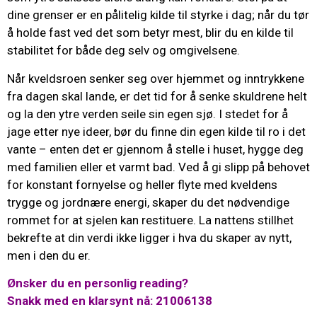
dine grenser er en pålitelig kilde til styrke i dag; når du tør
å holde fast ved det som betyr mest, blir du en kilde til
stabilitet for både deg selv og omgivelsene.
Når kveldsroen senker seg over hjemmet og inntrykkene
fra dagen skal lande, er det tid for å senke skuldrene helt
og la den ytre verden seile sin egen sjø. I stedet for å
jage etter nye ideer, bør du finne din egen kilde til ro i det
vante – enten det er gjennom å stelle i huset, hygge deg
med familien eller et varmt bad. Ved å gi slipp på behovet
for konstant fornyelse og heller flyte med kveldens
trygge og jordnære energi, skaper du det nødvendige
rommet for at sjelen kan restituere. La nattens stillhet
bekrefte at din verdi ikke ligger i hva du skaper av nytt,
men i den du er.
Ønsker du en personlig reading?
Snakk med en klarsynt nå: 21006138