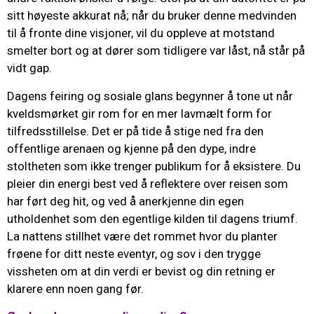
sitt høyeste akkurat nå; når du bruker denne medvinden
til å fronte dine visjoner, vil du oppleve at motstand
smelter bort og at dører som tidligere var låst, nå står på
vidt gap.
Dagens feiring og sosiale glans begynner å tone ut når
kveldsmørket gir rom for en mer lavmælt form for
tilfredsstillelse. Det er på tide å stige ned fra den
offentlige arenaen og kjenne på den dype, indre
stoltheten som ikke trenger publikum for å eksistere. Du
pleier din energi best ved å reflektere over reisen som
har ført deg hit, og ved å anerkjenne din egen
utholdenhet som den egentlige kilden til dagens triumf.
La nattens stillhet være det rommet hvor du planter
frøene for ditt neste eventyr, og sov i den trygge
vissheten om at din verdi er bevist og din retning er
klarere enn noen gang før.