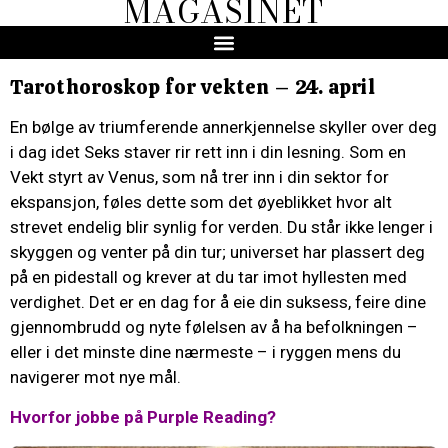
MAGASINET
Tarothoroskop for vekten – 24. april
En bølge av triumferende annerkjennelse skyller over deg
i dag idet Seks staver rir rett inn i din lesning. Som en
Vekt styrt av Venus, som nå trer inn i din sektor for
ekspansjon, føles dette som det øyeblikket hvor alt
strevet endelig blir synlig for verden. Du står ikke lenger i
skyggen og venter på din tur; universet har plassert deg
på en pidestall og krever at du tar imot hyllesten med
verdighet. Det er en dag for å eie din suksess, feire dine
gjennombrudd og nyte følelsen av å ha befolkningen –
eller i det minste dine nærmeste – i ryggen mens du
navigerer mot nye mål.
Hvorfor jobbe på Purple Reading?