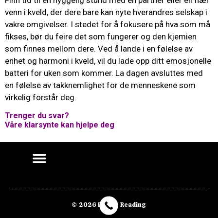
Finn tid til en hyggelig stund med en partner eller en nær
venn i kveld, der dere bare kan nyte hverandres selskap i
vakre omgivelser. I stedet for å fokusere på hva som må
fikses, bør du feire det som fungerer og den kjemien
som finnes mellom dere. Ved å lande i en følelse av
enhet og harmoni i kveld, vil du lade opp ditt emosjonelle
batteri for uken som kommer. La dagen avsluttes med
en følelse av takknemlighet for de menneskene som
virkelig forstår deg.
Trenger du svar?
Våre klarsynte kan hjelpe deg
© 2026 Purple Reading