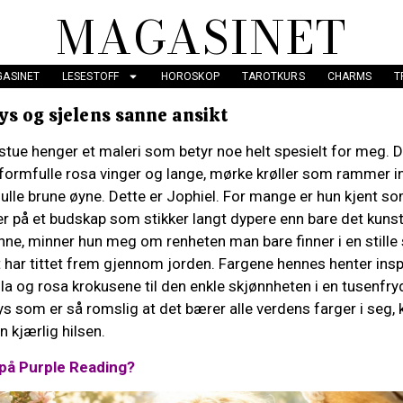
MAGASINET
ASINET
LESESTOFF
HOROSKOP
TAROTKURS
CHARMS
T
ys og sjelens sanne ansikt
ue henger et maleri som betyr noe helt spesielt for meg. De
formfulle rosa vinger og lange, mørke krøller som rammer in
ulle brune øyne. Dette er Jophiel. For mange er hun kjent s
r på et budskap som stikker langt dypere enn bare det kunst
enne, minner hun meg om renheten man bare finner i en stille
 har tittet frem gjennom jorden. Fargene hennes henter insp
lilla og rosa krokusene til den enkle skjønnheten i en tusenfry
t lys som er så romslig at det bærer alle verdens farger i seg
 kjærlig hilsen.
 på Purple Reading?