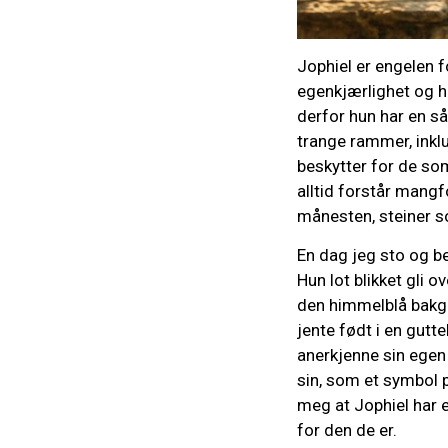
Jophiel er engelen 
egenkjærlighet og ha
derfor hun har en s
trange rammer, inkl
beskytter for de som
alltid forstår mangf
månesten, steiner so
En dag jeg sto og b
Hun lot blikket gli 
den himmelblå bakgr
jente født i en gutt
anerkjenne sin egen i
sin, som et symbol p
meg at Jophiel har e
for den de er.