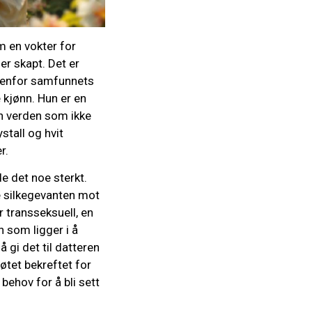
m en vokter for
er skapt. Det er
utenfor samfunnets
kjønn. Hun er en
en verden som ikke
stall og hvit
r.
e det noe sterkt.
te silkegevanten mot
 transseksuell, en
n som ligger i å
å gi det til datteren
øtet bekreftet for
behov for å bli sett