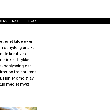
REKK ET KORT
TILBUD
t er et bilde av en
n et nydelig ansikt
om de kreatives
neriske uttrykket.
 skogslysning der
irasjon fra naturens
d. Hun er omgitt av
, kun med et mykt