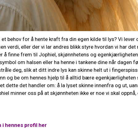
t behov for å hente kraft fra din egen kilde til lys? Vi lever o
n verdi, eller der vi lar andres blikk styre hvordan vi har de
er å finne frem til Jophiel, skjønnhetens og egenkjærlighete
ymbol om halsen eller ha henne i tankene dine når dagen føl
åle deg, slik at ditt indre lys kan skinne helt ut i fingerspi
ønn og be om hennes hjelp til å alltid bære egenkjærligheten s
et dette det handler om: å la lyset skinne innenfra og ut, ua
phiel minner oss på at skjønnheten ikke er noe vi skal oppnå, 
i hennes profil her