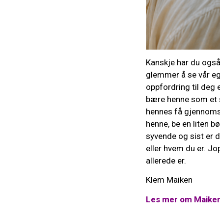
Kanskje har du også e
glemmer å se vår ege
oppfordring til deg 
bære henne som et s
hennes få gjennomstr
henne, be en liten b
syvende og sist er d
eller hvem du er. Jo
allerede er.
Klem Maiken
Les mer om Maiken 