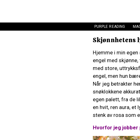
PURPLE READING
MAG
Skjønnhetens l
Hjemme i min egen st
engel med skjønne, 
med store, uttrykksf
engel, men hun bære
Når jeg betrakter h
snøklokkene akkurat
egen palett, fra de 
en hvit, ren aura, e
stenk av rosa som en
Hvorfor jeg jobber