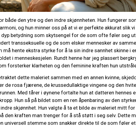
for både den ytre og den indre skjønnheten. Hun fungerer so
rmoni, og hun minner oss på at vi er perfekte akkurat slik vi 
å dyp betydning som skytsengel for de som ofte føler seg 
udert transseksuelle og de som elsker mennesker av samme 
 må hente ekstra styrke for å la sin indre sannhet skinne i 
oldet i menneskesjelen. Rundt henne har jeg plassert bergkry
m forsterker klarheten og den feminine kraften hun utstråle
etraktet dette maleriet sammen med en annen kvinne, skjedd
over de rosa fjærene, de krussedullaktige vingene og den hvi
unnen. Med tårer i øynene fortalte hun at datteren hennes er
ekropp. Hun så på bildet som en ren åpenbaring av den styrke
ndre skjønnhet. Hun valgte å ta et bilde av maleriet mitt for 
å den kraften man trenger for å stå støtt i seg selv. Dette m
n universell stemme som snakker direkte til de som føler et 