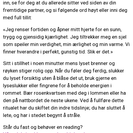
inn, se for deg at du allerede sitter ved siden av din
fremtidige partner, og si følgende ord høyt eller inni deg
med full tillit:
«Jeg renser fortiden og åpner mitt hjerte for en sunn,
trygg og gjensidig kjærlighet. Jeg tiltrekker meg en sjel
som speiler min verdighet, min ærlighet og min varme. Vi
finner hverandre i perfekt, gunstig tid. Slik er det.»
Sitt i stillhet i noen minutter mens lyset brenner og
røyken stiger rolig opp. Når du føler deg ferdig, slukker
du lyset forsiktig uten å blåse det ut, bruk gjerne en
lyseslukker eller fingrene for å beholde energien i
rommet. Bær rosenkvartsen med deg i lommen eller ha
den på nattbordet de neste ukene. Ved å fullføre dette
ritualet har du skiftet din indre tidslinje; du har sluttet å
lete, og har i stedet begynt å stråle.
Står du fast og behøver en reading?