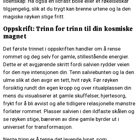
lidenskap. Ha også en ildfast bolle eller et røkelseskar
tilgjengelig, slik at du trygt kan brenne urtene og la den
magiske røyken stige fritt.
Oppskrift: Trinn for trinn til din kosmiske
magnet
Det første trinnet i oppskriften handler om å rense
rommet og deg selv for gamle, stillestående energier.
Dette er et avgjørende skritt fordi salvien rydder veien
for den nye intensjonen din. Tenn salviebunten og la den
ulme slik at den avgir en tett, hvit røyk. Før røyken
forsiktig rundt din egen kropp og over ritualplassen din
mens du visualiserer at gamle skuffelser, hjertesorg,
frykt for å bli avvist og alle tidligere relasjonelle mønstre
forlater rommet. Plasser salvien i den ildfaste skålen og
se røyken stige, bæreren av dine gamle byrder ut i
universet for transformasjon.
Neste trinn er å tenne det levende lyset, som