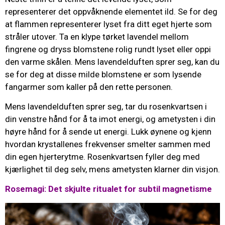
representerer det oppvåknende elementet ild. Se for deg
at flammen representerer lyset fra ditt eget hjerte som
stråler utover. Ta en klype tørket lavendel mellom
fingrene og dryss blomstene rolig rundt lyset eller oppi
den varme skålen. Mens lavendelduften sprer seg, kan du
se for deg at disse milde blomstene er som lysende
fangarmer som kaller på den rette personen.
Mens lavendelduften sprer seg, tar du rosenkvartsen i
din venstre hånd for å ta imot energi, og ametysten i din
høyre hånd for å sende ut energi. Lukk øynene og kjenn
hvordan krystallenes frekvenser smelter sammen med
din egen hjerterytme. Rosenkvartsen fyller deg med
kjærlighet til deg selv, mens ametysten klarner din visjon.
Rosemagi: Det skjulte ritualet for subtil magnetisme