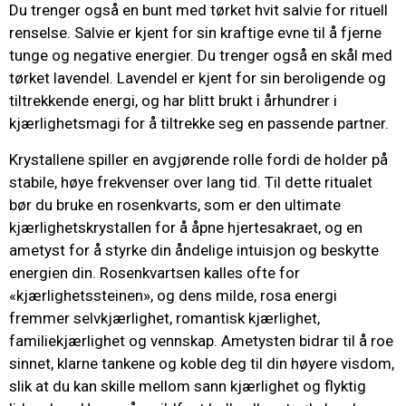
Du trenger også en bunt med tørket hvit salvie for rituell
renselse. Salvie er kjent for sin kraftige evne til å fjerne
tunge og negative energier. Du trenger også en skål med
tørket lavendel. Lavendel er kjent for sin beroligende og
tiltrekkende energi, og har blitt brukt i århundrer i
kjærlighetsmagi for å tiltrekke seg en passende partner.
Krystallene spiller en avgjørende rolle fordi de holder på
stabile, høye frekvenser over lang tid. Til dette ritualet
bør du bruke en rosenkvarts, som er den ultimate
kjærlighetskrystallen for å åpne hjertesakraet, og en
ametyst for å styrke din åndelige intuisjon og beskytte
energien din. Rosenkvartsen kalles ofte for
«kjærlighetssteinen», og dens milde, rosa energi
fremmer selvkjærlighet, romantisk kjærlighet,
familiekjærlighet og vennskap. Ametysten bidrar til å roe
sinnet, klarne tankene og koble deg til din høyere visdom,
slik at du kan skille mellom sann kjærlighet og flyktig