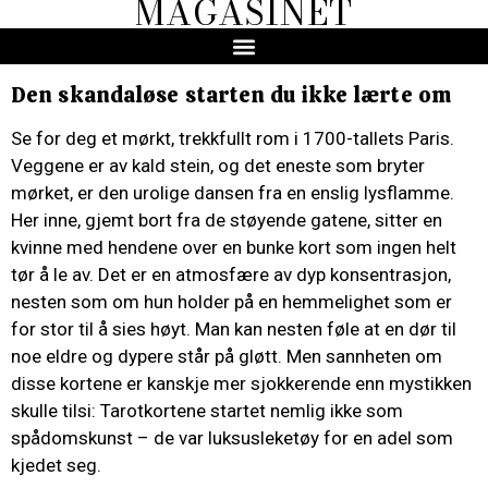
MAGASINET
Den skandaløse starten du ikke lærte om
Se for deg et mørkt, trekkfullt rom i 1700-tallets Paris.
Veggene er av kald stein, og det eneste som bryter
mørket, er den urolige dansen fra en enslig lysflamme.
Her inne, gjemt bort fra de støyende gatene, sitter en
kvinne med hendene over en bunke kort som ingen helt
tør å le av. Det er en atmosfære av dyp konsentrasjon,
nesten som om hun holder på en hemmelighet som er
for stor til å sies høyt. Man kan nesten føle at en dør til
noe eldre og dypere står på gløtt. Men sannheten om
disse kortene er kanskje mer sjokkerende enn mystikken
skulle tilsi: Tarotkortene startet nemlig ikke som
spådomskunst – de var luksusleketøy for en adel som
kjedet seg.