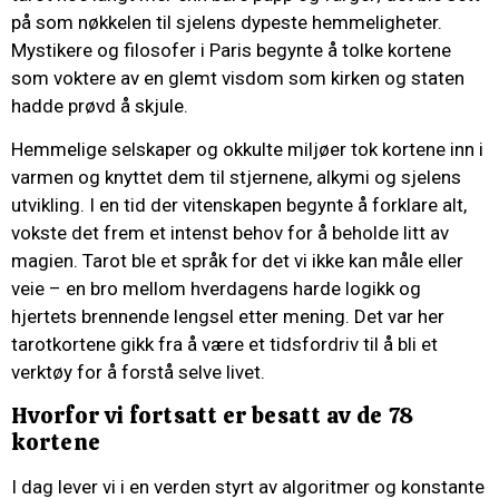
på som nøkkelen til sjelens dypeste hemmeligheter.
Mystikere og filosofer i Paris begynte å tolke kortene
som voktere av en glemt visdom som kirken og staten
hadde prøvd å skjule.
Hemmelige selskaper og okkulte miljøer tok kortene inn i
varmen og knyttet dem til stjernene, alkymi og sjelens
utvikling. I en tid der vitenskapen begynte å forklare alt,
vokste det frem et intenst behov for å beholde litt av
magien. Tarot ble et språk for det vi ikke kan måle eller
veie – en bro mellom hverdagens harde logikk og
hjertets brennende lengsel etter mening. Det var her
tarotkortene gikk fra å være et tidsfordriv til å bli et
verktøy for å forstå selve livet.
Hvorfor vi fortsatt er besatt av de 78
kortene
I dag lever vi i en verden styrt av algoritmer og konstante