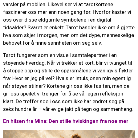
varsler på mobilen. Likevel ser vi at tarotkortene
fascinerer oss mer enn noen gang før. Hvorfor kaster vi
oss over disse eldgamle symbolene i en digital
tidsalder? Svaret er enkelt: Tarot handler ikke om å gjette
hva som skjer i morgen, men om det dype, menneskelige
behovet for å finne sannheten om seg selv.
Tarot fungerer som en visuell samtalepartner i en
støyende hverdag. Når vi trekker et kort, blir vi tvunget til
å stoppe opp og stille de spørsmålene vi vanligvis flykter
fra: Hvor er jeg på vei? Hva sier intuisjonen min egentlig
når støyen stilner? Kortene gir oss ikke fasiten, men de
gir oss speilet vi trenger for å se vår egen refleksjon
klart. De treffer noe i oss som ikke har endret seg på
seks hundre år – vår evige jakt på tegn og sammenheng.
En hilsen fra Mina: Den stille hviskingen fra noe mer