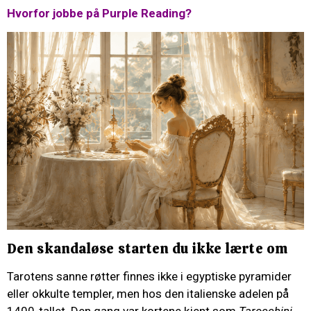
Hvorfor jobbe på Purple Reading?
Den skandaløse starten du ikke lærte om
Tarotens sanne røtter finnes ikke i egyptiske pyramider
eller okkulte templer, men hos den italienske adelen på
1400-tallet. Den gang var kortene kjent som
Tarocchini
,