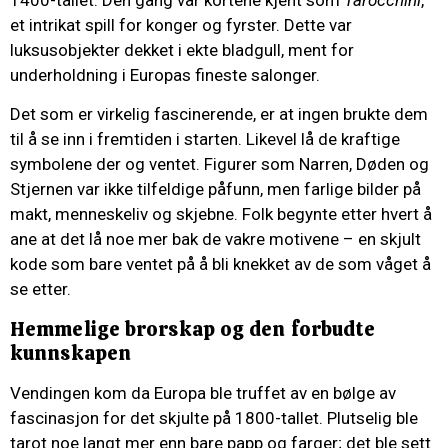
et intrikat spill for konger og fyrster. Dette var
luksusobjekter dekket i ekte bladgull, ment for
underholdning i Europas fineste salonger.
Det som er virkelig fascinerende, er at ingen brukte dem
til å se inn i fremtiden i starten. Likevel lå de kraftige
symbolene der og ventet. Figurer som Narren, Døden og
Stjernen var ikke tilfeldige påfunn, men farlige bilder på
makt, menneskeliv og skjebne. Folk begynte etter hvert å
ane at det lå noe mer bak de vakre motivene – en skjult
kode som bare ventet på å bli knekket av de som våget å
se etter.
Hemmelige brorskap og den forbudte
kunnskapen
Vendingen kom da Europa ble truffet av en bølge av
fascinasjon for det skjulte på 1800-tallet. Plutselig ble
tarot noe langt mer enn bare papp og farger; det ble sett